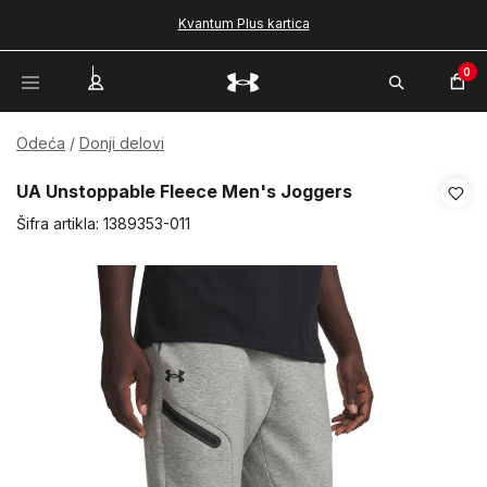
Kvantum Plus kartica
0
Odeća
Donji delovi
UA Unstoppable Fleece Men's Joggers
Šifra artikla:
1389353-011