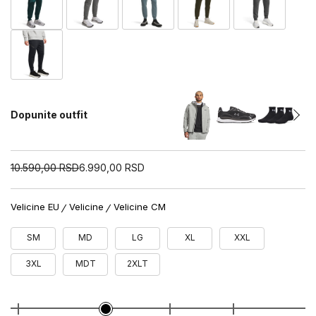
Dopunite outfit
10.590,00
RSD
6.990,00
RSD
Velicine EU
Velicine
Velicine CM
SM
MD
LG
XL
XXL
3XL
MDT
2XLT