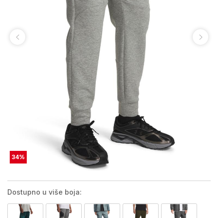
34
%
Dostupno u više boja: