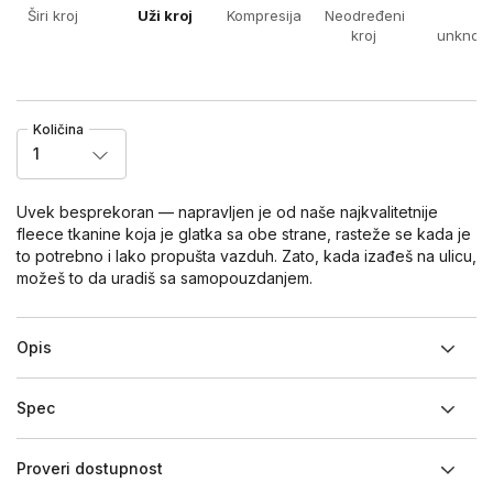
Širi kroj
Uži kroj
Kompresija
Neodređeni
x
kroj
unknow
Količina
1
Uvek besprekoran — napravljen je od naše najkvalitetnije
fleece tkanine koja je glatka sa obe strane, rasteže se kada je
to potrebno i lako propušta vazduh. Zato, kada izađeš na ulicu,
možeš to da uradiš sa samopouzdanjem.
Opis
Spec
Proveri dostupnost