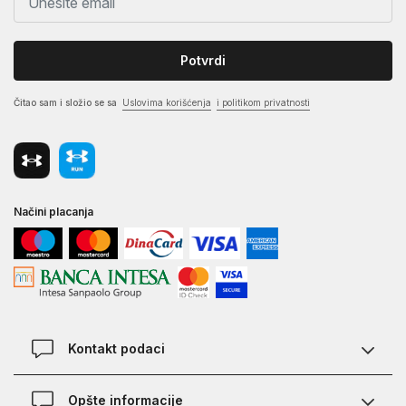
Potvrdi
Čitao sam i složio se sa
Uslovima korišćenja
i politikom privatnosti
Načini placanja
Kontakt podaci
Chat
Opšte informacije