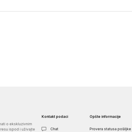
Kontakt podaci
Opšte informacije
znati o ekskluzivnim
Chat
Provera statusa pošiljke
esu ispod i uživajte