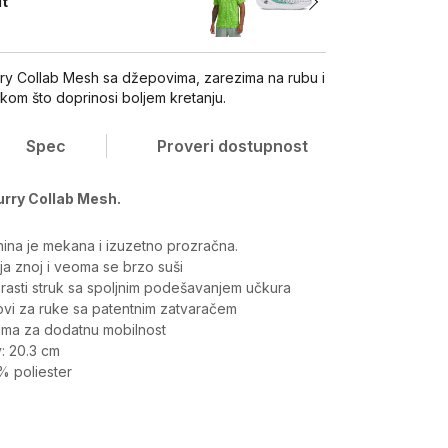
it
rry Collab Mesh sa džepovima, zarezima na rubu i
rukom što doprinosi boljem kretanju.
Spec
Proveri dostupnost
urry Collab Mesh.
nina je mekana i izuzetno prozračna.
ija znoj i veoma se brzo suši
brasti struk sa spoljnim podešavanjem učkura
ovi za ruke sa patentnim zatvaračem
ima za dodatnu mobilnost
v: 20.3 cm
0% poliester
Vrednost