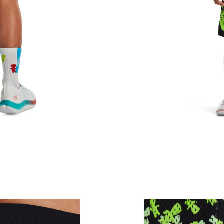
Brend
CO