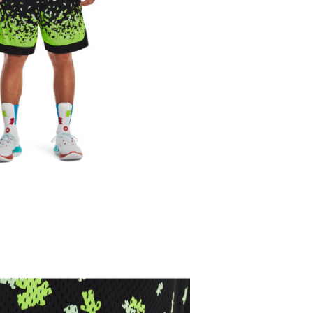
Under Armour
-