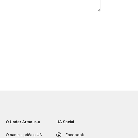
O Under Armour-u
UA Social
O nama - priča o UA
Facebook