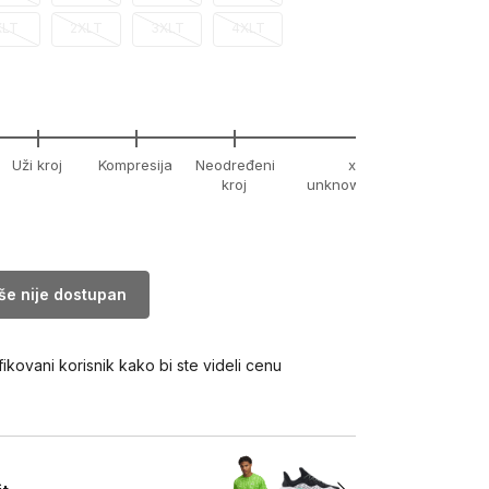
XLT
2XLT
3XLT
4XLT
Uži kroj
Kompresija
Neodređeni
xx-
kroj
unknown
iše nije dostupan
fikovani korisnik kako bi ste videli cenu