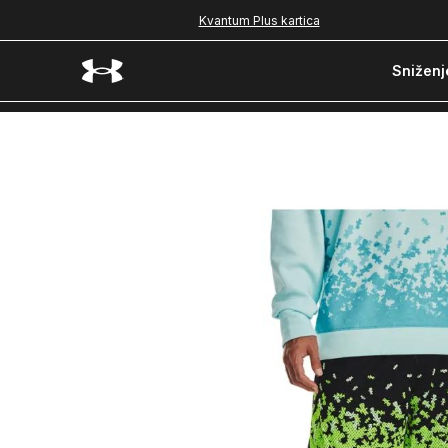
Kvantum Plus kartica
Sniženj