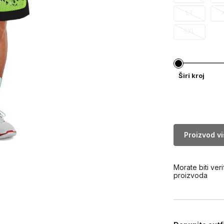
LT
5XL
Širi kroj
Proizvod v
Morate biti veri
proizvoda