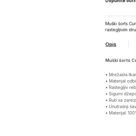
Dopunite outf
Muški šorts Cu
rastegljivim st
Opis
Muški šorts C
• Mrežasta tka
• Materijal odb
• Rastegljiv re
• Sigurni džep
• Rub sa zarez
• Unutrašnji ša
• Materijal: 10
Karakteristika