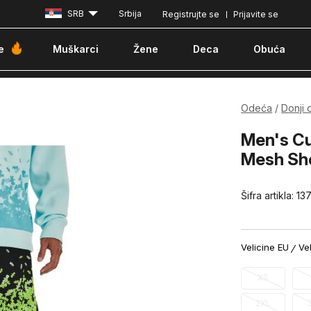
SRB
Srbija
Registrujte se
Prijavite se
Besplatna dostava za porudžbine iznad 6000 dinara
Pla
e
Muškarci
Žene
Deca
Obuća
Odeća
Donji 
Men's Cu
Mesh Sh
Šifra artikla:
13
Velicine EU
Ve
XS
2XL