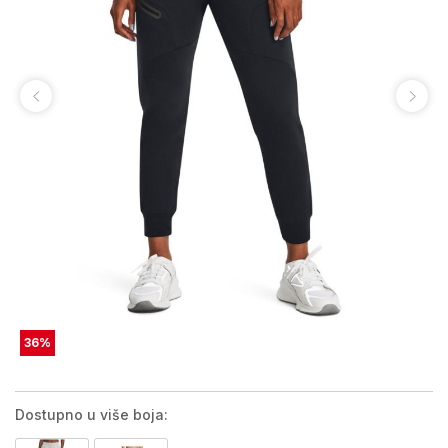
36
%
Dostupno u više boja: