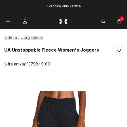
Kvantum Plus kartica
0
Odeća
Donji delovi
UA Unstoppable Fleece Women's Joggers
Šifra artikla:
1379846-001