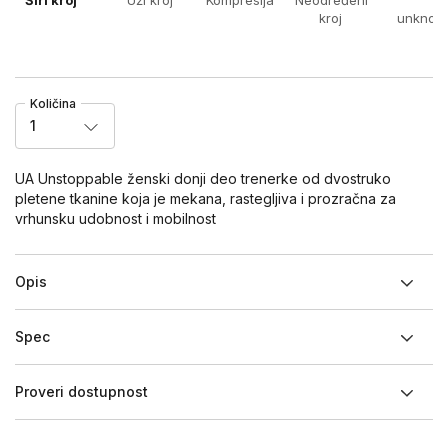
kroj
unknow
Količina
1
UA Unstoppable ženski donji deo trenerke od dvostruko
pletene tkanine koja je mekana, rastegljiva i prozračna za
vrhunsku udobnost i mobilnost
Opis
Spec
Proveri dostupnost