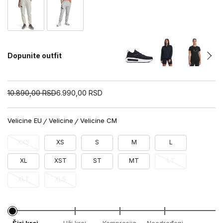
Dopunite outfit
10.890,00
RSD
6.990,00
RSD
Velicine EU
Velicine
Velicine CM
XXS
XS
S
M
L
XL
XST
ST
MT
LT
XLT
XLS
Širi kroj
Uži kroj
Kompresija
Neodređeni
x