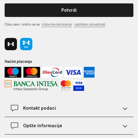
Potvrdi
Čitao sam i složio se sa
Uslovima korišćenja
i politikom privatnosti
Načini placanja
Kontakt podaci
Chat
Opšte informacije
Kontakt