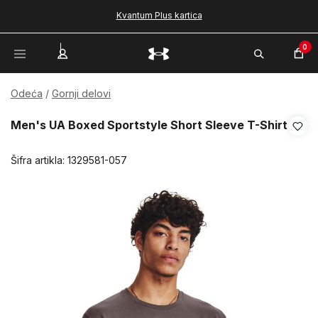
Kvantum Plus kartica
0
Odeća
Gornji delovi
Men's UA Boxed Sportstyle Short Sleeve T-Shirt
Šifra artikla:
1329581-057