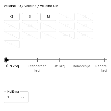
Velicine EU
Velicine
Velicine CM
XS
S
M
L
XL
2XL
3XL
4XL
ST
MT
LT
XLT
2XLT
3XLT
4XLT
5XL
Širi kroj
Standardan
Uži kroj
Kompresija
Neodređe
kroj
kroj
Količina
1