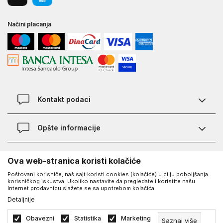
Načini placanja
Kontakt podaci
Chat
Opšte informacije
Kontakt
Provera statusa pošiljke
Lokacije
O Under Armour-u
Ova web-stranica koristi kolačiće
Najčešća pitanja
Poštovani korisniče, naš sajt koristi cookies (kolačiće) u cilju poboljšanja
O nama - priča o UA
Kako kupiti
korisničkog iskustva. Ukoliko nastavite da pregledate i koristite našu
UA Social
Internet prodavnicu slažete se sa upotrebom kolačića.
Saznajte više o UA
Načini plaćanja
Detaljnije
Facebook
Karijera
Zamena veličine i zamena artikla
©2026
www.underarmour.rs
, Izrada
NB SOFT
. Sva prava zadržana.
Obavezni
Statistika
Marketing
Saznaj više