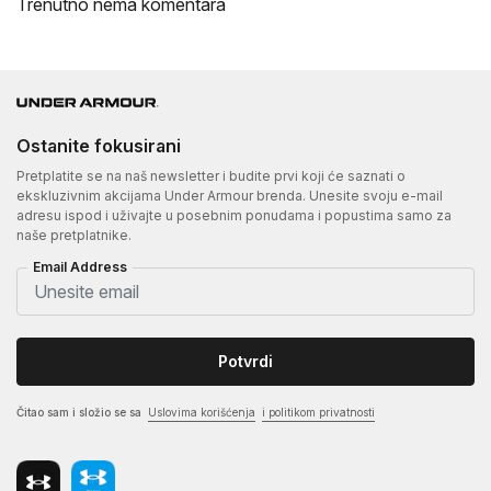
Trenutno nema komentara
Ostanite fokusirani
Pretplatite se na naš newsletter i budite prvi koji će saznati o
ekskluzivnim akcijama Under Armour brenda. Unesite svoju e-mail
adresu ispod i uživajte u posebnim ponudama i popustima samo za
naše pretplatnike.
Email Address
Potvrdi
Čitao sam i složio se sa
Uslovima korišćenja
i politikom privatnosti