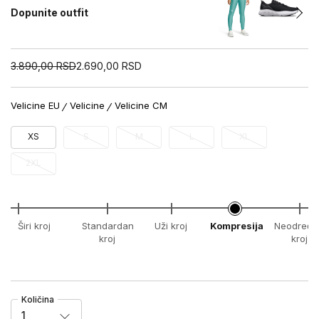
Dopunite outfit
3.890,00
RSD
2.690,00
RSD
Velicine EU
Velicine
Velicine CM
XS
S
M
L
XL
2XL
Širi kroj
Standardan
Uži kroj
Kompresija
Neodređe
kroj
kroj
Količina
1