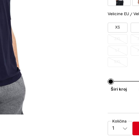
Velicine EU
Ve
XS
2XL
LT
5XL
Širi kroj
Količina
1