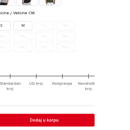
licine
Velicine CM
S
M
L
XL
3XL
4XL
ST
MT
XLT
2XLT
3XLT
4XLT
Standardan
Uži kroj
Kompresija
Neodređeni
xx-
kroj
kroj
unknown
Dodaj u korpu