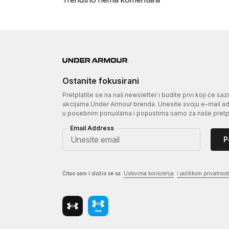
Ostanite fokusirani
Pretplatite se na naš newsletter i budite prvi koji će sa
akcijama Under Armour brenda. Unesite svoju e-mail adr
u posebnim ponudama i popustima samo za naše pretpl
Email Address
P
Čitao sam i složio se sa
Uslovima korišćenja
i politikom privatnost