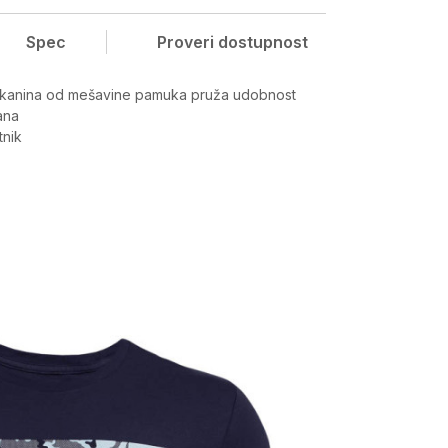
Spec
Proveri dostupnost
tkanina od mešavine pamuka pruža udobnost
ana
tnik
Vrednost
Gornji delovi
Muškarci
Tops, Širi kroj
Under Armour
-