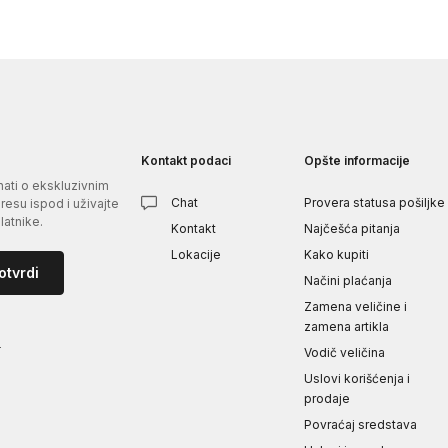
Kontakt podaci
Opšte informacije
znati o ekskluzivnim
Chat
Provera statusa pošiljke
esu ispod i uživajte
atnike.
Kontakt
Najčešća pitanja
Lokacije
Kako kupiti
otvrdi
Načini plaćanja
Zamena veličine i
zamena artikla
i
Vodič veličina
Uslovi korišćenja i
prodaje
Povraćaj sredstava