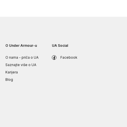
O Under Armour-u
UA Social
O nama - priča o UA
Facebook
Saznajte više o UA
Karijera
Blog