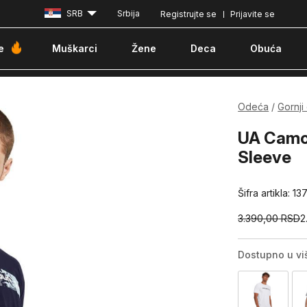
SRB
Srbija
Registrujte se
Prijavite se
Besplatna dostava za porudžbine iznad 6000 dinara
Pla
e
Muškarci
Žene
Deca
Obuća
Odeća
Gornji
UA Camo 
Sleeve
Šifra artikla:
13
3.390,00
RSD
2
Dostupno u vi