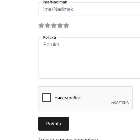
Ime/Nadimak
Poruka
Pošalji
Trenutno nema komentara