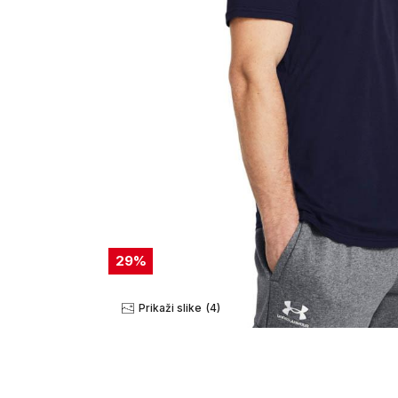
29
%
Prikaži slike
(4)