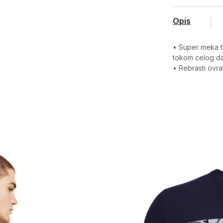
Opis
• Super meka 
tokom celog d
• Rebrasti ovra
Karakteristika
Kategorija
Pol
Kroj
Brend
CO