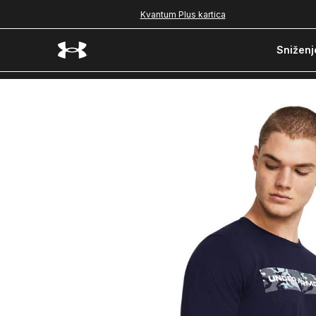
Kvantum Plus kartica
Sniženj