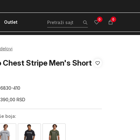
ćanje karticom ili pouzećem
Kvantum Plus 
0
0
Outlet
 delovi
Chest Stripe Men's Short
76830-410
.390,00
RSD
še boja: