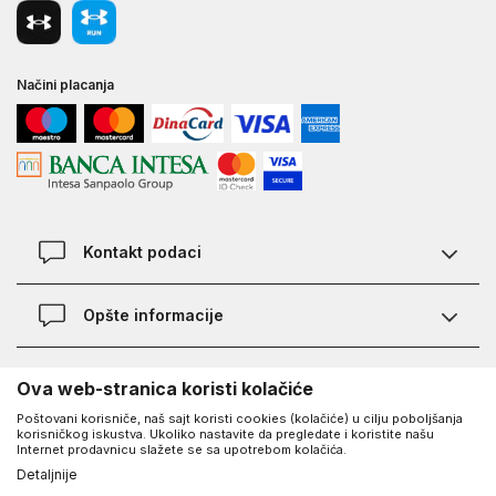
Načini placanja
Kontakt podaci
Chat
Opšte informacije
Kontakt
Provera statusa pošiljke
Lokacije
O Under Armour-u
Ova web-stranica koristi kolačiće
Najčešća pitanja
Poštovani korisniče, naš sajt koristi cookies (kolačiće) u cilju poboljšanja
O nama - priča o UA
Kako kupiti
korisničkog iskustva. Ukoliko nastavite da pregledate i koristite našu
UA Social
Internet prodavnicu slažete se sa upotrebom kolačića.
Saznajte više o UA
Načini plaćanja
Detaljnije
Facebook
Karijera