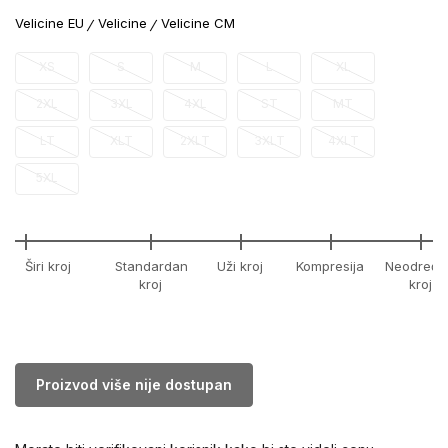
Velicine EU
Velicine
Velicine CM
XS
S
M
L
XL
2XL
3XL
4XL
ST
MT
LT
XLT
2XLT
3XLT
4XLT
5XL
Širi kroj
Standardan
Uži kroj
Kompresija
Neodređe
kroj
kroj
Proizvod više nije dostupan