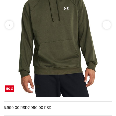
50
%
5.990,00
RSD
2.990,00
RSD