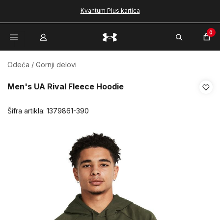
Kvantum Plus kartica
0
Odeća
Gornji delovi
Men's UA Rival Fleece Hoodie
Šifra artikla:
1379861-390