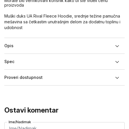
Morate biti verifikovani korisnik kako bi ste videli cenu
proizvoda
Muški duks UA Rival Fleece Hoodie, srednje težine pamučna
mešavina sa četkastim unutrašnjim delom za dodatnu toplinu i
udobnost
Opis
Spec
Proveri dostupnost
Ostavi komentar
Ime/Nadimak