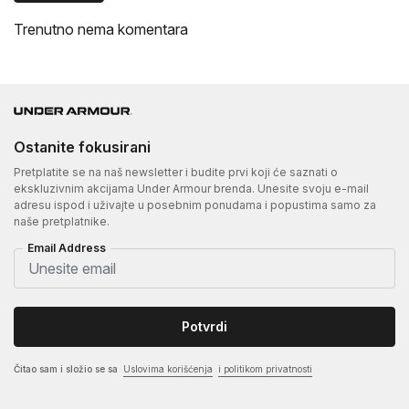
Trenutno nema komentara
Ostanite fokusirani
Pretplatite se na naš newsletter i budite prvi koji će saznati o
ekskluzivnim akcijama Under Armour brenda. Unesite svoju e-mail
adresu ispod i uživajte u posebnim ponudama i popustima samo za
naše pretplatnike.
Email Address
Potvrdi
Čitao sam i složio se sa
Uslovima korišćenja
i politikom privatnosti