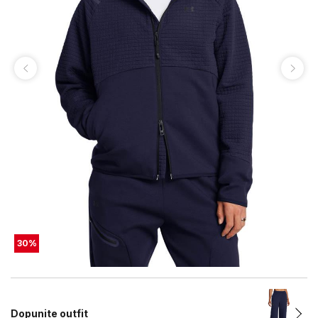
30
%
Dopunite outfit