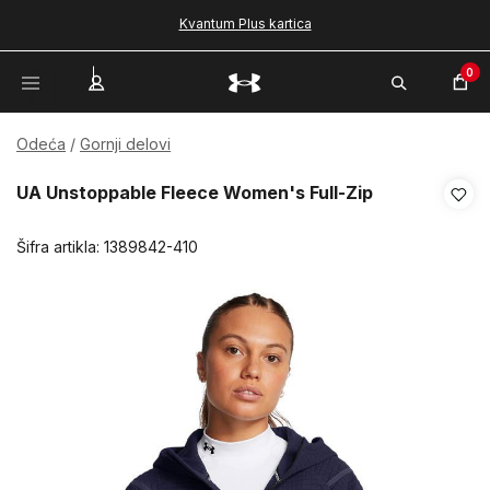
Kvantum Plus kartica
0
Odeća
Gornji delovi
UA Unstoppable Fleece Women's Full-Zip
Šifra artikla:
1389842-410