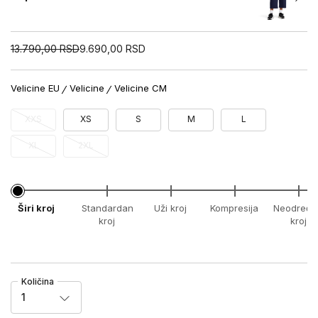
13.790,00
RSD
9.690,00
RSD
Velicine EU
Velicine
Velicine CM
XXS
XS
S
M
L
XL
2XL
Širi kroj
Standardan
Uži kroj
Kompresija
Neodređe
kroj
kroj
Količina
1