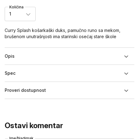
Količina
1
Curry Splash košarkaški duks, pamučno runo sa mekom,
brušenom unutrašnjosti ima starinski osećaj stare škole
Opis
Spec
Proveri dostupnost
Ostavi komentar
Ime/Nadimak