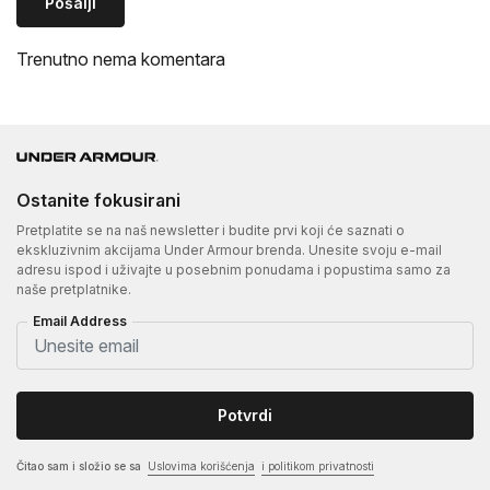
Pošalji
Trenutno nema komentara
Ostanite fokusirani
Pretplatite se na naš newsletter i budite prvi koji će saznati o
ekskluzivnim akcijama Under Armour brenda. Unesite svoju e-mail
adresu ispod i uživajte u posebnim ponudama i popustima samo za
naše pretplatnike.
Email Address
Potvrdi
Čitao sam i složio se sa
Uslovima korišćenja
i politikom privatnosti