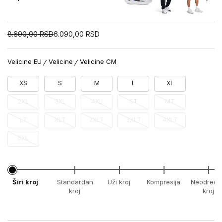
8.690,00
RSD
6.090,00
RSD
Velicine EU
Velicine
Velicine CM
XS
S
M
L
XL
2XL
3XL
4XL
ST
MT
LT
XLT
2XLT
3XLT
4XLT
5XL
Širi kroj
Standardan
Uži kroj
Kompresija
Neodređe
kroj
kroj