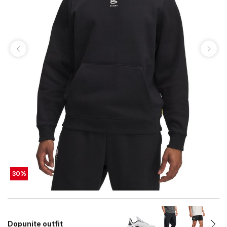
30
%
Dopunite outfit