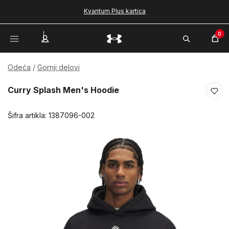
Kvantum Plus kartica
0
Odeća
Gornji delovi
Curry Splash Men's Hoodie
Šifra artikla:
1387096-002