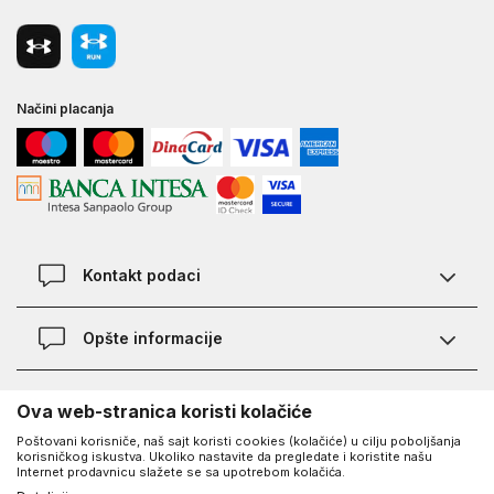
Načini placanja
Kontakt podaci
Chat
Opšte informacije
Kontakt
Provera statusa pošiljke
Lokacije
O Under Armour-u
Ova web-stranica koristi kolačiće
Najčešća pitanja
Poštovani korisniče, naš sajt koristi cookies (kolačiće) u cilju poboljšanja
O nama - priča o UA
Kako kupiti
korisničkog iskustva. Ukoliko nastavite da pregledate i koristite našu
UA Social
Internet prodavnicu slažete se sa upotrebom kolačića.
Saznajte više o UA
Načini plaćanja