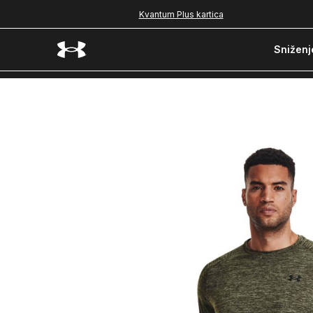
Kvantum Plus kartica
Sniženj