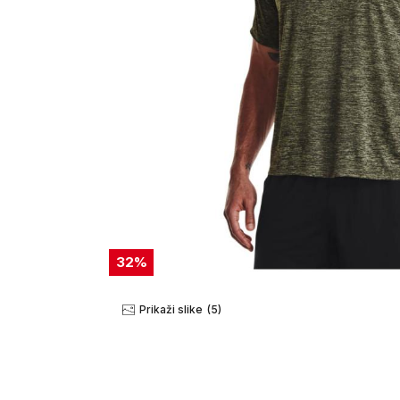
32
%
Prikaži slike
(5)