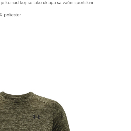
 je komad koji se lako uklapa sa vašim sportskim
0% poliester
Vrednost
Gornji delovi
Muškarci
Tops, Širi kroj
Under Armour
CO