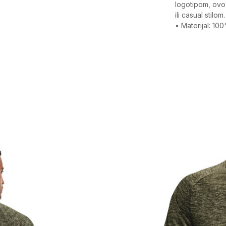
logotipom, ovo
ili casual stilom.
• Materijal: 10
Karakteristika
Kategorija
Pol
Kroj
Brend
CO