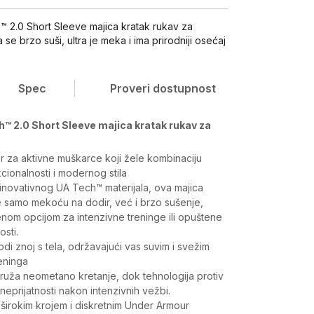
 2.0 Short Sleeve majica kratak rukav za
 se brzo suši, ultra je meka i ima prirodniji osećaj
Spec
Proveri dostupnost
™ 2.0 Short Sleeve majica kratak rukav za
r za aktivne muškarce koji žele kombinaciju
cionalnosti i modernog stila
inovativnog UA Tech™ materijala, ova majica
samo mekoću na dodir, već i brzo sušenje,
enom opcijom za intenzivne treninge ili opuštene
osti.
di znoj s tela, održavajući vas suvim i svežim
eninga
 pruža neometano kretanje, dok tehnologija protiv
 neprijatnosti nakon intenzivnih vežbi.
širokim krojem i diskretnim Under Armour