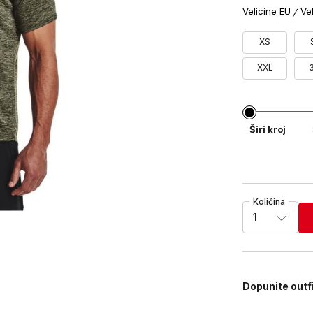
Velicine EU
Ve
XS
XXL
Širi kroj
Količina
1
Dopunite outf