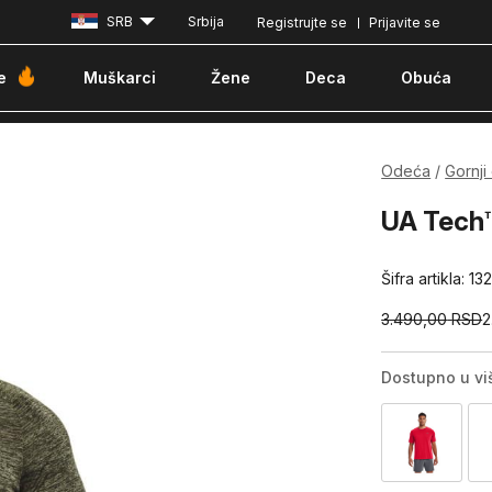
SRB
Srbija
Registrujte se
Prijavite se
Besplatna dostava za porudžbine iznad 6000 dinara
Pla
e
Muškarci
Žene
Deca
Obuća
Odeća
Gornji
UA Tech™
Šifra artikla:
13
3.490,00
RSD
2
Dostupno u vi