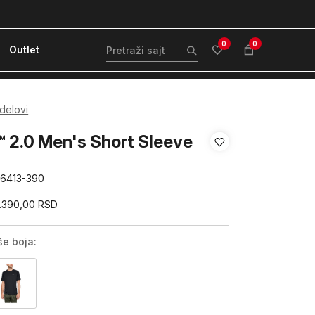
ćanje karticom ili pouzećem
Kvantum Plus 
0
0
Outlet
 delovi
 2.0 Men's Short Sleeve
26413-390
.390,00
RSD
še boja: