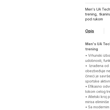
Men's UA Tech™
trening, tkanina
pod rukom
Opis
Men's UA Tech
trening
• Vrhunski izbo
udobnosti, funk
• Izrađena od 
obezbeđuje ne 
čineći je savrš
sportske aktivn
• Efikasno odvo
tokom celog tr
• Atletski kroj
mirisa eliminiše
• Sa modernim 