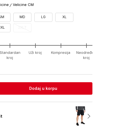
licine
Velicine CM
SM
MD
LG
XL
3XL
2XLT
Standardan
Uži kroj
Kompresija
Neodređeni
xx-
kroj
kroj
unknown
Dodaj u korpu
it