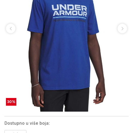
30
%
Dostupno u više boja: