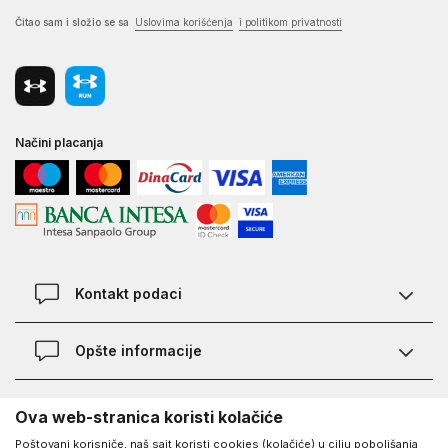
Čitao sam i složio se sa
Uslovima korišćenja
i politikom privatnosti
Načini placanja
Kontakt podaci
Chat
Opšte informacije
Kontakt
Provera statusa pošiljke
Lokacije
O Under Armour-u
Ova web-stranica koristi kolačiće
Najčešća pitanja
Poštovani korisniče, naš sajt koristi cookies (kolačiće) u cilju poboljšanja