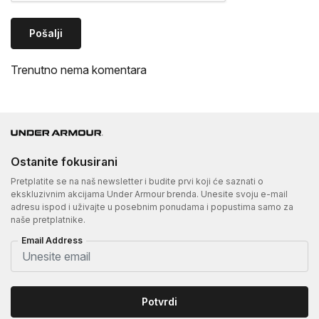
Pošalji
Trenutno nema komentara
Ostanite fokusirani
Pretplatite se na naš newsletter i budite prvi koji će saznati o
ekskluzivnim akcijama Under Armour brenda. Unesite svoju e-mail
adresu ispod i uživajte u posebnim ponudama i popustima samo za
naše pretplatnike.
Email Address
Potvrdi