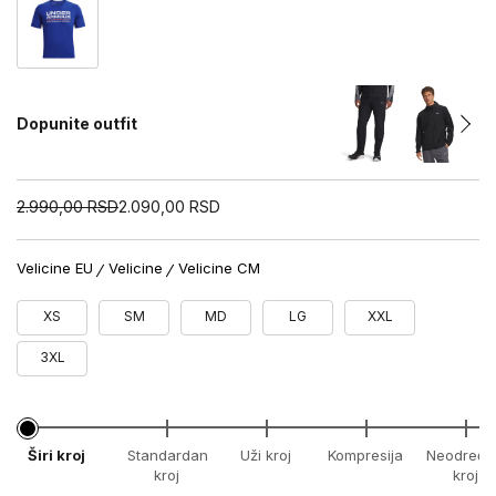
Dopunite outfit
2.990,00
RSD
2.090,00
RSD
Velicine EU
Velicine
Velicine CM
XS
SM
MD
LG
XXL
3XL
Širi kroj
Standardan
Uži kroj
Kompresija
Neodređe
kroj
kroj