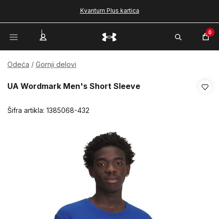
Kvantum Plus kartica
0
Odeća
Gornji delovi
UA Wordmark Men's Short Sleeve
Šifra artikla:
1385068-432