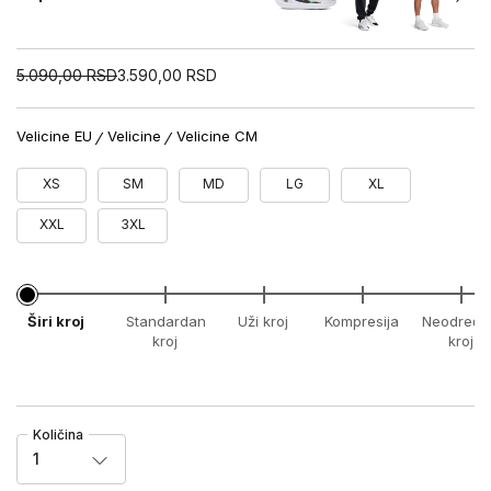
5.090,00
RSD
3.590,00
RSD
Velicine EU
Velicine
Velicine CM
XS
SM
MD
LG
XL
XXL
3XL
Širi kroj
Standardan
Uži kroj
Kompresija
Neodređe
kroj
kroj
Količina
1