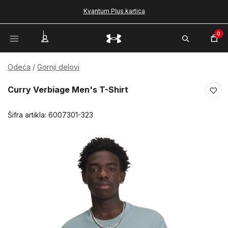
Kvantum Plus kartica
0
Odeća
Gornji delovi
Curry Verbiage Men's T-Shirt
Šifra artikla:
6007301-323