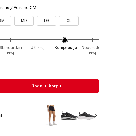
licine
Velicine CM
SM
MD
LG
XL
Standardan
Uži kroj
Kompresija
Neodređeni
xx-
kroj
kroj
unknown
Dodaj u korpu
it