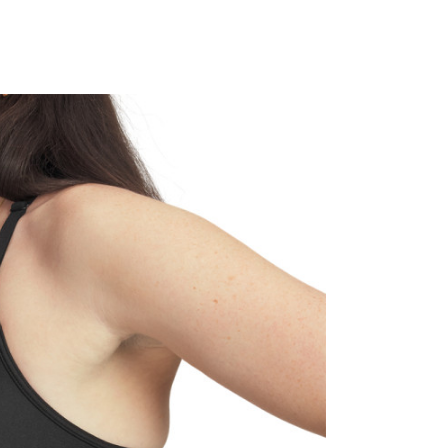
Gornji delovi
Žene
Tops, Kompresija
Under Armour