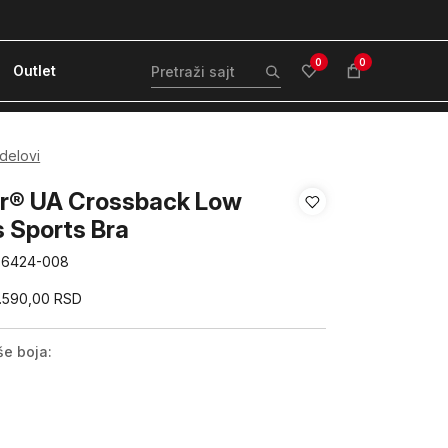
ćanje karticom ili pouzećem
Kvantum Plus 
0
0
Outlet
 delovi
r® UA Crossback Low
 Sports Bra
86424-008
.590,00
RSD
še boja: