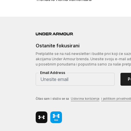
Ostanite fokusirani
Pretplatite se na naš newsletter i budite prvi koji će sa
akcijama Under Armour brenda. Unesite svoju e-mail adr
u posebnim ponudama i popustima samo za naše pretpl
Email Address
P
Čitao sam i složio se sa
Uslovima korišćenja
i politikom privatnost