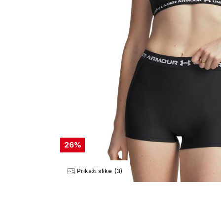
26
%
Prikaži slike
(3)