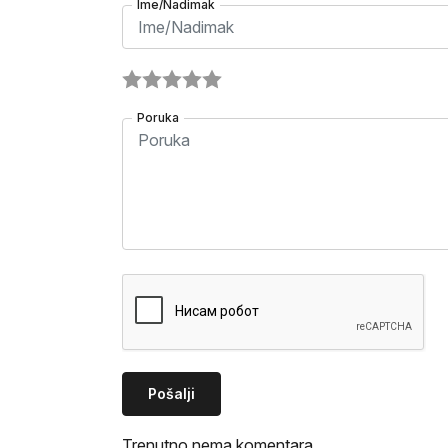
Ime/Nadimak
Poruka
Pošalji
Trenutno nema komentara