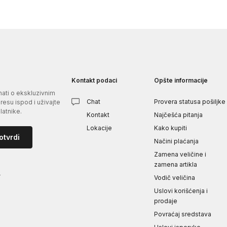
Kontakt podaci
Opšte informacije
znati o ekskluzivnim
Chat
Provera statusa pošiljke
esu ispod i uživajte
atnike.
Kontakt
Najčešća pitanja
Lokacije
Kako kupiti
otvrdi
Načini plaćanja
Zamena veličine i
zamena artikla
i
Vodič veličina
Uslovi korišćenja i
prodaje
Povraćaj sredstava