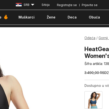
SRB
Srbija
Registrujte se
Prijavite se
Besplatna dostava za porudžbine iznad 6000 dinara
Pla
e
Muškarci
Žene
Deca
Obuća
Odeća
Gornji
HeatGea
Women's
Šifra artikla:
13
3.490,00
RSD
2
Dostupno u vi