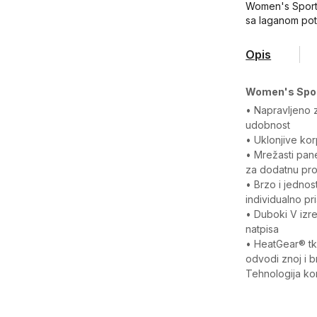
Women's Sports
sa laganom po
Opis
Women's Sport
• Napravljeno 
udobnost
• Uklonjive kor
• Mrežasti pan
za dodatnu pr
• Brzo i jednos
individualno pr
• Duboki V izre
natpisa
• HeatGear® tka
odvodi znoj i b
Tehnologija kon
Karakteristika