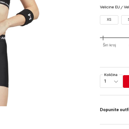
Velicine EU
Ve
XS
Širi kroj
Količina
1
Dopunite outf