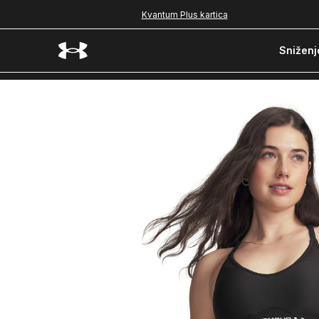
Kvantum Plus kartica
Sniženj