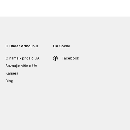
O Under Armour-u
UA Social
O nama - priča o UA
Facebook
Saznajte više o UA
Karijera
Blog