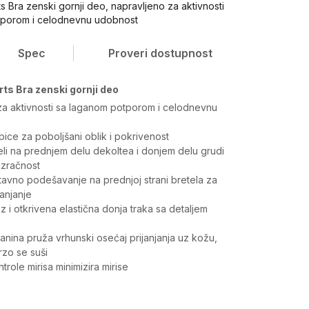
 Bra zenski gornji deo, napravljeno za aktivnosti
tporom i celodnevnu udobnost
Spec
Proveri dostupnost
s Bra zenski gornji deo
za aktivnosti sa laganom potporom i celodnevnu
pice za poboljšani oblik i pokrivenost
eli na prednjem delu dekoltea i donjem delu grudi
ozračnost
tavno podešavanje na prednjoj strani bretela za
ianjanje
z i otkrivena elastična donja traka sa detaljem
nina pruža vrhunski osećaj prijanjanja uz kožu,
rzo se suši
trole mirisa minimizira mirise
Vrednost