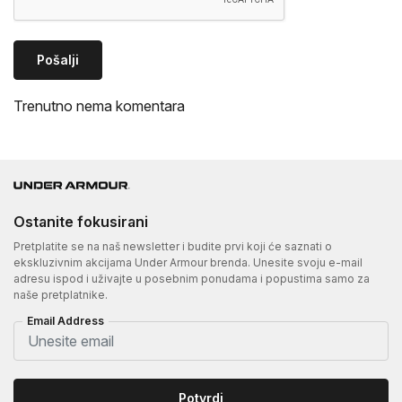
Pošalji
Trenutno nema komentara
Ostanite fokusirani
Pretplatite se na naš newsletter i budite prvi koji će saznati o
ekskluzivnim akcijama Under Armour brenda. Unesite svoju e-mail
adresu ispod i uživajte u posebnim ponudama i popustima samo za
naše pretplatnike.
Email Address
Potvrdi