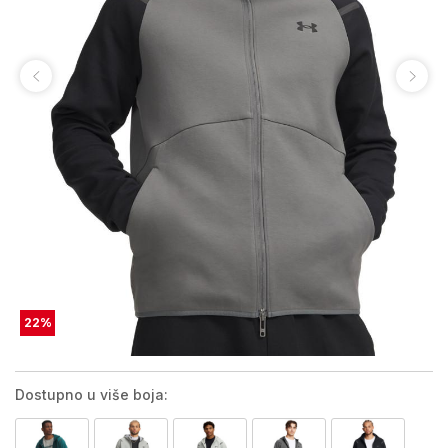
22
%
Dostupno u više boja: