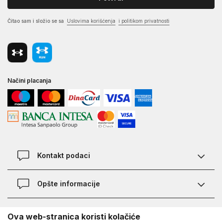
Čitao sam i složio se sa
Uslovima korišćenja
i politikom privatnosti
Načini placanja
Kontakt podaci
Chat
Opšte informacije
Kontakt
Provera statusa pošiljke
Lokacije
O Under Armour-u
Ova web-stranica koristi kolačiće
Najčešća pitanja