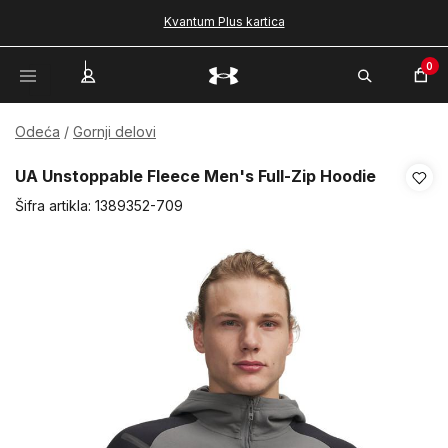
Kvantum Plus kartica
0
Odeća
Gornji delovi
UA Unstoppable Fleece Men's Full-Zip Hoodie
Šifra artikla:
1389352-709