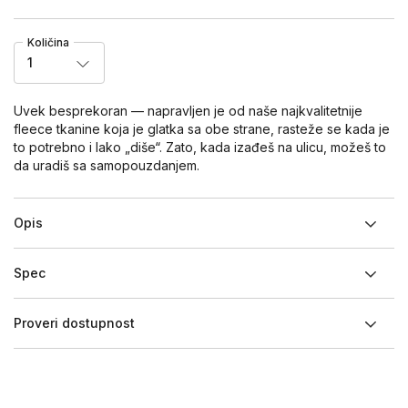
Količina
1
Uvek besprekoran — napravljen je od naše najkvalitetnije
fleece tkanine koja je glatka sa obe strane, rasteže se kada je
to potrebno i lako „diše“. Zato, kada izađeš na ulicu, možeš to
da uradiš sa samopouzdanjem.
Opis
Spec
Proveri dostupnost