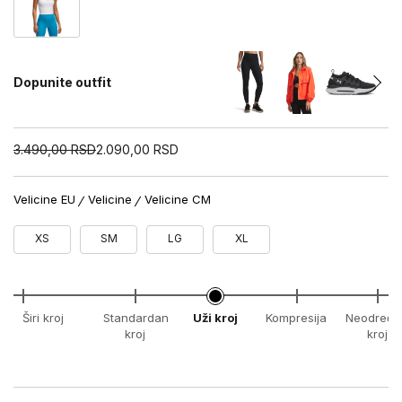
Dopunite outfit
3.490,00
RSD
2.090,00
RSD
Velicine EU
Velicine
Velicine CM
XS
SM
LG
XL
Širi kroj
Standardan
Uži kroj
Kompresija
Neodređe
kroj
kroj