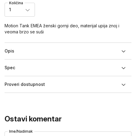
Količina
1
Motion Tank EMEA ženski gornji deo, materijal upija znoj i
veoma brzo se suši
Opis
Spec
Proveri dostupnost
Ostavi komentar
Ime/Nadimak