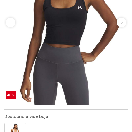
40
%
Dostupno u više boja: