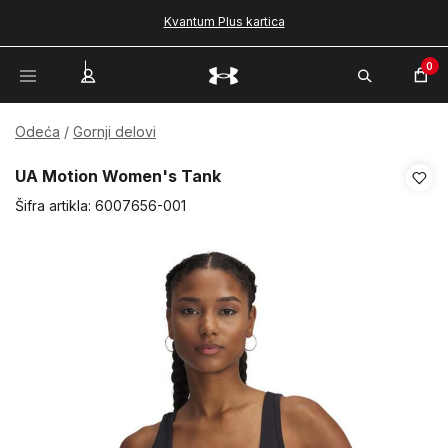
Kvantum Plus kartica
0
Odeća
Gornji delovi
UA Motion Women's Tank
Šifra artikla:
6007656-001