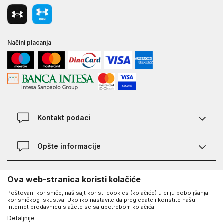
Načini placanja
Kontakt podaci
Chat
Opšte informacije
Kontakt
Provera statusa pošiljke
Lokacije
O Under Armour-u
Ova web-stranica koristi kolačiće
Najčešća pitanja
Poštovani korisniče, naš sajt koristi cookies (kolačiće) u cilju poboljšanja
O nama - priča o UA
Kako kupiti
korisničkog iskustva. Ukoliko nastavite da pregledate i koristite našu
UA Social
Internet prodavnicu slažete se sa upotrebom kolačića.
Saznajte više o UA
Načini plaćanja
Detaljnije