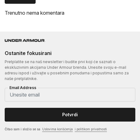
Trenutno nema komentara
Ostanite fokusirani
Pretplatite se na naš newsletter i budite prvi koji će saznati o
ekskluzivnim akcijama Under Armour brenda. Unesite svoju e-mail
adresu ispod i uživajte u posebnim ponudama i popustima samo za
naše pretplatnike.
Email Address
Potvrdi
Čitao sam i složio se sa
Uslovima korišćenja
i politikom privatnosti