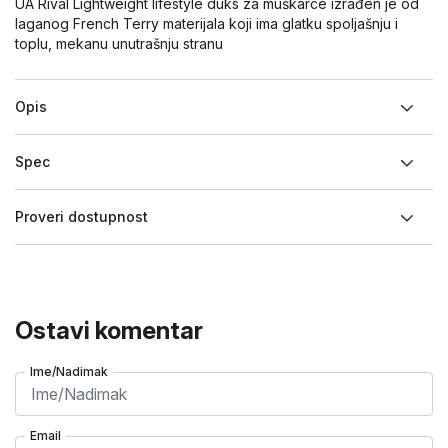
UA Rival Lightweight lifestyle duks za muškarce izrađen je od
laganog French Terry materijala koji ima glatku spoljašnju i
toplu, mekanu unutrašnju stranu
Opis
Spec
Proveri dostupnost
Ostavi komentar
Ime/Nadimak
Email