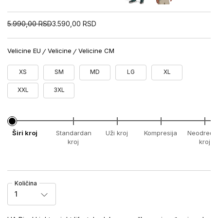
5.990,00
RSD
3.590,00
RSD
Velicine EU
Velicine
Velicine CM
XS
SM
MD
LG
XL
XXL
3XL
Širi kroj
Standardan
Uži kroj
Kompresija
Neodređe
kroj
kroj
Količina
1