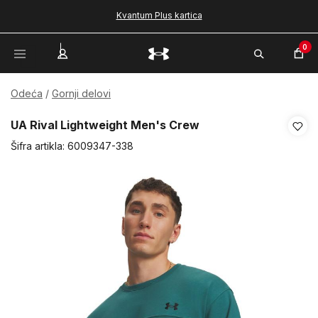
Kvantum Plus kartica
0
Odeća
Gornji delovi
UA Rival Lightweight Men's Crew
Šifra artikla:
6009347-338