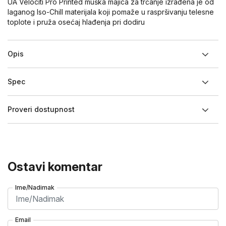
UA Velociti Pro Printed muška majica za trčanje izrađena je od
laganog Iso-Chill materijala koji pomaže u raspršivanju telesne
toplote i pruža osećaj hlađenja pri dodiru
Opis
Spec
Proveri dostupnost
Ostavi komentar
Ime/Nadimak
Email