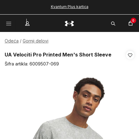
Kvantum Plus kartica
0
Odeća
Gornji delovi
UA Velociti Pro Printed Men's Short Sleeve
Šifra artikla:
6009507-069