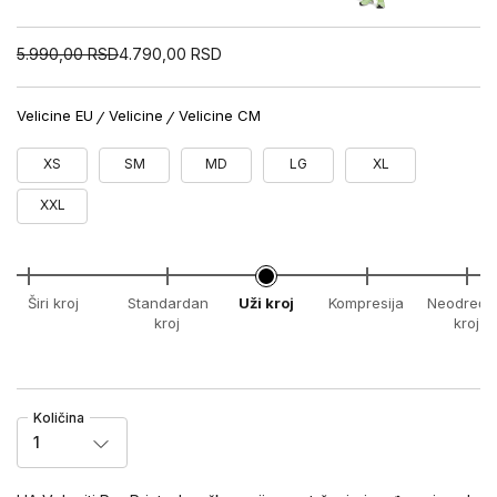
5.990,00
RSD
4.790,00
RSD
Velicine EU
Velicine
Velicine CM
XS
SM
MD
LG
XL
XXL
Širi kroj
Standardan
Uži kroj
Kompresija
Neodređe
kroj
kroj
Količina
1