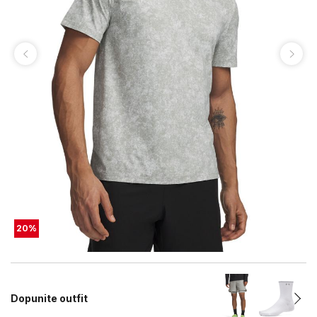
20
%
Dopunite outfit