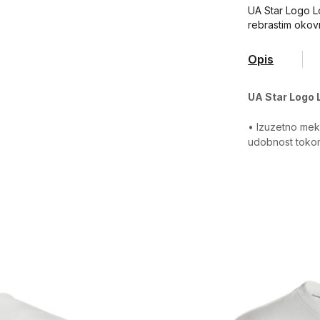
UA Star Logo L
rebrastim okov
Opis
UA Star Logo 
• Izuzetno mek
udobnost toko
Karakteristika
Kategorija
Pol
Kroj
Brend