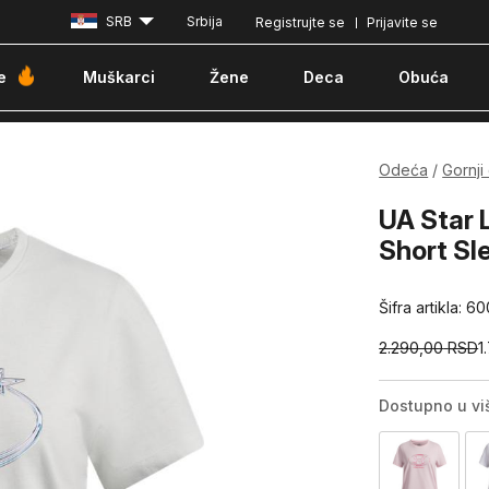
SRB
Srbija
Registrujte se
Prijavite se
Besplatna dostava za porudžbine iznad 6000 dinara
Pla
e
Muškarci
Žene
Deca
Obuća
Odeća
Gornji
UA Star 
Short Sl
Šifra artikla:
60
2.290,00
RSD
1
Dostupno u vi