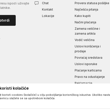
Chat
Provera statusa pošiljke
esu ispod i uživajte
atnike.
Kontakt
Najčešća pitanja
Lokacije
Kako kupiti
otvrdi
Načini plaćanja
Zamena veličine i
zamena artikla
i
Vodič veličina
Uslovi korišćenja i
prodaje
Povraćaj sredstava
Uslovi isporuke
Plaćanje karticama
Pravo na odustajanje
Reklamacije
oristi kolačiće
Izjava o privatnosti i
sigurnosti podataka
t koristi cookies (kolačiće) u cilju poboljšanja korisničkog iskustva. Ukoliko nasta
davnicu slažete se sa upotrebom kolačića.
a.