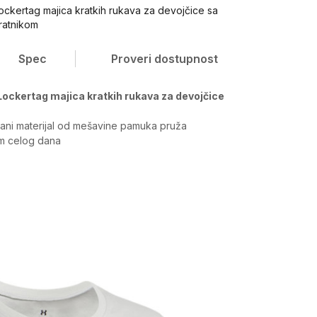
ockertag majica kratkih rukava za devojčice sa
ratnikom
Spec
Proveri dostupnost
Lockertag majica kratkih rukava za devojčice
ani materijal od mešavine pamuka pruža
m celog dana
Vrednost
Gornji delovi
Devojčice
Tops, Širi kroj
Under Armour