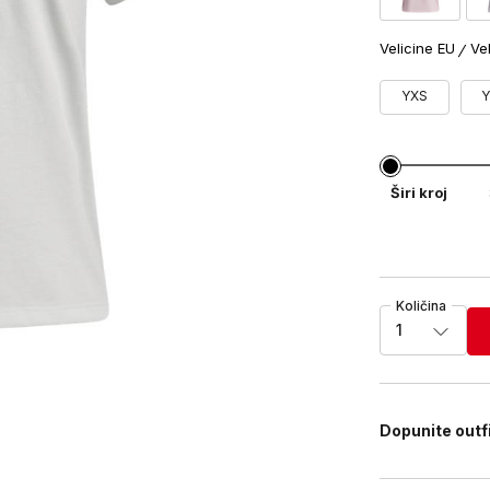
Velicine EU
Ve
YXS
Širi kroj
Količina
1
Dopunite outf