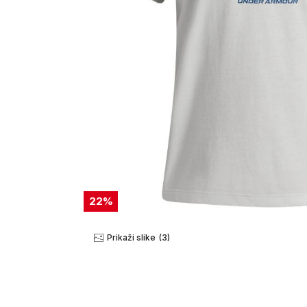
22
%
Prikaži slike
(3)