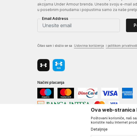
akcijama Under Armour brenda. Unesite svoju e-mail adr
u posebnim ponudama i popustima samo za naše pretpl
Email Address
P
Čitao sam i složio se sa
Uslovima korišćenja
i politikom privatnost
Načini placanja
Ova web-stranica k
Poštovani korisniče, naš saj
koristite našu Internet pro
Detaljnije
©2026
www.underarmour.rs
, Izrada
NB SOFT
. Sva prava zadržan