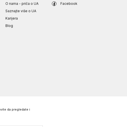
O nama - priča o UA
Facebook
Saznajte više o UA
Karijera
Blog
vite da pregledate i