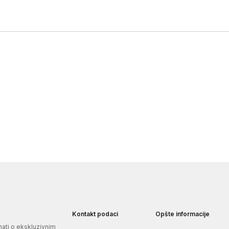
Kontakt podaci
Opšte informacije
znati o ekskluzivnim