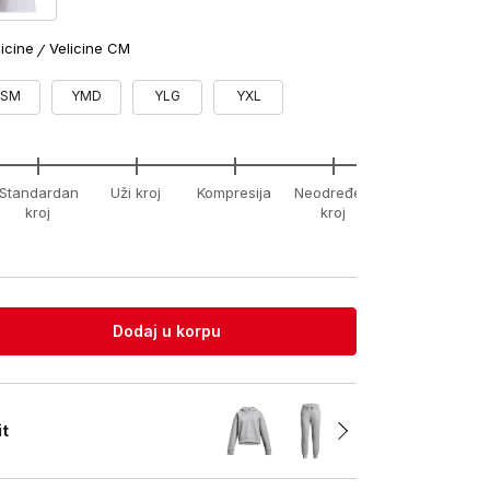
licine
Velicine CM
YSM
YMD
YLG
YXL
Standardan
Uži kroj
Kompresija
Neodređeni
xx-
kroj
kroj
unknown
Dodaj u korpu
it