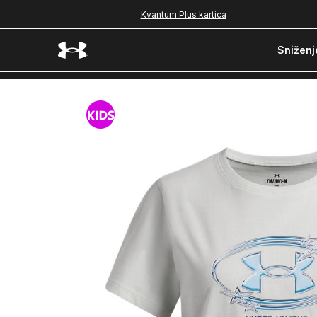
Kvantum Plus kartica
Sniženj