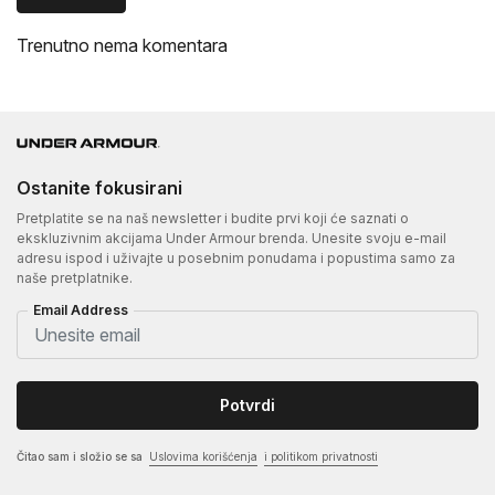
Trenutno nema komentara
Ostanite fokusirani
Pretplatite se na naš newsletter i budite prvi koji će saznati o
ekskluzivnim akcijama Under Armour brenda. Unesite svoju e-mail
adresu ispod i uživajte u posebnim ponudama i popustima samo za
naše pretplatnike.
Email Address
Potvrdi
Čitao sam i složio se sa
Uslovima korišćenja
i politikom privatnosti