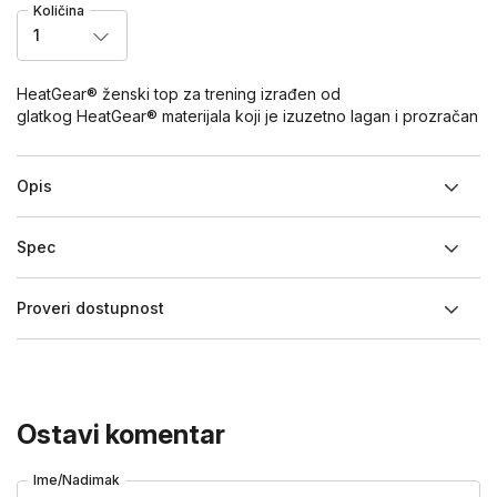
Količina
1
HeatGear® ženski top za trening izrađen od
glatkog HeatGear® materijala koji je izuzetno lagan i prozračan
Opis
Spec
Proveri dostupnost
Ostavi komentar
Ime/Nadimak