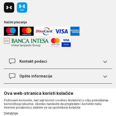
Načini placanja
Kontakt podaci
Chat
Opšte informacije
Kontakt
Provera statusa pošiljke
Lokacije
O Under Armour-u
Ova web-stranica koristi kolačiće
Najčešća pitanja
Poštovani korisniče, naš sajt koristi cookies (kolačiće) u cilju poboljšanja
O nama - priča o UA
Kako kupiti
korisničkog iskustva. Ukoliko nastavite da pregledate i koristite našu
UA Social
Internet prodavnicu slažete se sa upotrebom kolačića.
Saznajte više o UA
Načini plaćanja
Detaljnije