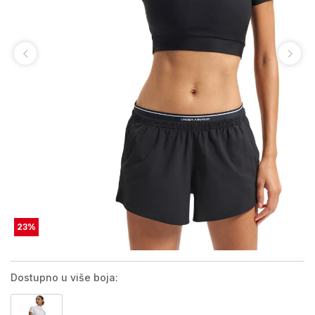
23
%
Dostupno u više boja: