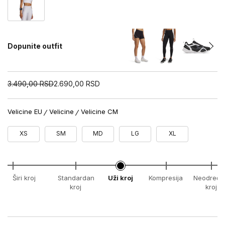
Dopunite outfit
3.490,00
RSD
2.690,00
RSD
Velicine EU
Velicine
Velicine CM
XS
SM
MD
LG
XL
Širi kroj
Standardan
Uži kroj
Kompresija
Neodređe
kroj
kroj