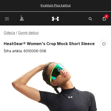
Kvantum Plus kartica
0
Odeća
Gornji delovi
HeatGear® Women's Crop Mock Short Sleeve
Šifra artikla:
6010006-008