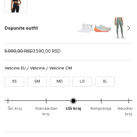
Dopunite outfit
5.990,00
RSD
3.590,00
RSD
Velicine EU
Velicine
Velicine CM
XS
SM
MD
LG
XL
Širi kroj
Standardan
Uži kroj
Kompresija
Neodređe
kroj
kroj