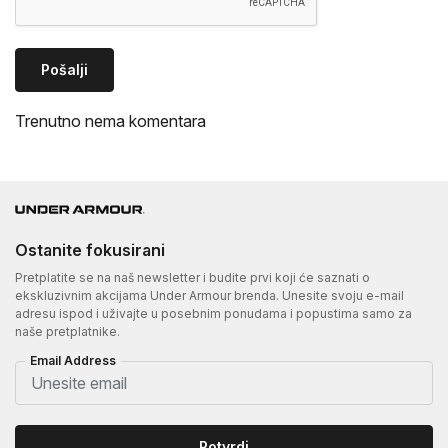
Pošalji
Trenutno nema komentara
Ostanite fokusirani
Pretplatite se na naš newsletter i budite prvi koji će saznati o
ekskluzivnim akcijama Under Armour brenda. Unesite svoju e-mail
adresu ispod i uživajte u posebnim ponudama i popustima samo za
naše pretplatnike.
Email Address
Potvrdi