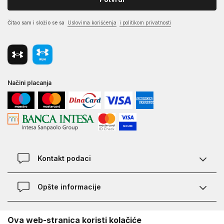
Čitao sam i složio se sa
Uslovima korišćenja
i politikom privatnosti
Načini placanja
Kontakt podaci
Chat
Opšte informacije
Kontakt
Provera statusa pošiljke
Lokacije
O Under Armour-u
Ova web-stranica koristi kolačiće