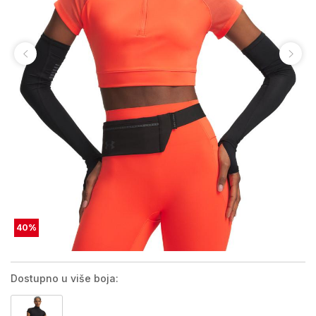
40
%
Dostupno u više boja: