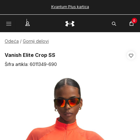
Kvantum Plus kartica
0
Odeća
Gornji delovi
Vanish Elite Crop SS
Šifra artikla:
6011349-690