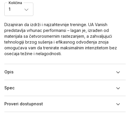
Količina
1
Dizajniran da izdrži i najzahtevnije treninge. UA Vanish
predstavlja vrhunac performansi – lagan je, izrađen od
materijala sa četvorosmernim rastezanjem, a zahvaljujući
tehnologiji brzog sušenja i efikasnog odvođenja znoja
omogućava vam da trenirate maksimalnim intenzitetom bez
osećaja težine i nelagodnosti.
Opis
Spec
Proveri dostupnost