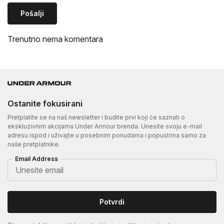
Pošalji
Trenutno nema komentara
Ostanite fokusirani
Pretplatite se na naš newsletter i budite prvi koji će saznati o
ekskluzivnim akcijama Under Armour brenda. Unesite svoju e-mail
adresu ispod i uživajte u posebnim ponudama i popustima samo za
naše pretplatnike.
Email Address
Potvrdi