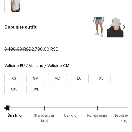
Dopunite outfit
3.490,00
RSD
2.790,00
RSD
Velicine EU
Velicine
Velicine CM
XS
SM
MD
LG
XL
XXL
3XL
Širi kroj
Standardan
Uži kroj
Kompresija
Neodređe
kroj
kroj