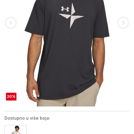
20
%
Dostupno u više boja: