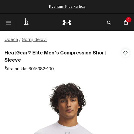
Kvantum Plus kartica
0
Odeća
Gornji delovi
HeatGear® Elite Men's Compression Short
Sleeve
Šifra artikla:
6015382-100