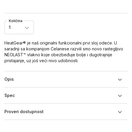
Količina
1
HeatGear® je naš originalni funkcionalni prvi sloj odeće. U
saradnji sa kompanijom Celanese razvili smo novo rastegljivo
NEOLAST™ vlakno koje obezbeđuje bolje i dugotrajnije
pristajanje, uz još veći nivo udobnosti.
Opis
Spec
Proveri dostupnost