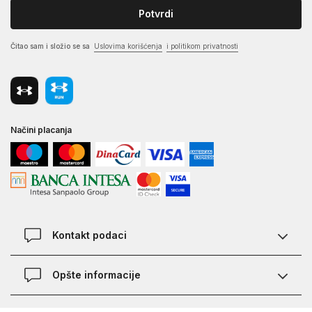
Potvrdi
Čitao sam i složio se sa
Uslovima korišćenja
i politikom privatnosti
Načini placanja
Kontakt podaci
Chat
Opšte informacije
Kontakt
Provera statusa pošiljke
Lokacije