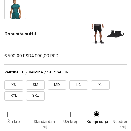
Dopunite outfit
6.590,00
RSD
4.990,00
RSD
Velicine EU
Velicine
Velicine CM
XS
SM
MD
LG
XL
XXL
3XL
Širi kroj
Standardan
Uži kroj
Kompresija
Neodređe
kroj
kroj