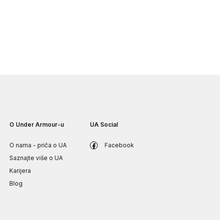
O Under Armour-u
UA Social
O nama - priča o UA
Facebook
Saznajte više o UA
Karijera
Blog