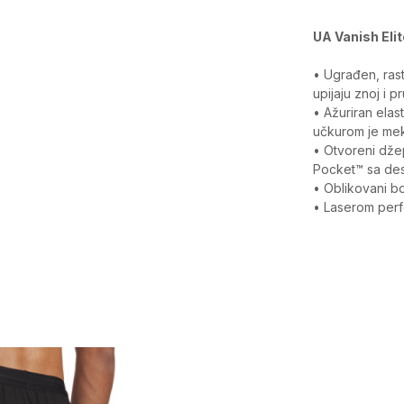
UA Vanish Elit
• Ugrađen, rast
upijaju znoj i 
• Ažuriran elas
učkurom je mek
• Otvoreni dže
Pocket™ sa de
• Oblikovani b
• Laserom perf
Karakteristika
Kategorija
Pol
Kroj
Brend