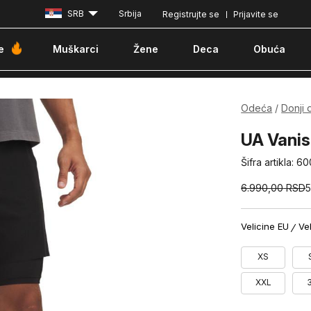
SRB
Srbija
Registrujte se
Prijavite se
Besplatna dostava za porudžbine iznad 6000 dinara
Pla
e
Muškarci
Žene
Deca
Obuća
Odeća
Donji 
UA Vanis
Šifra artikla:
60
6.990,00
RSD
Velicine EU
Ve
XS
XXL