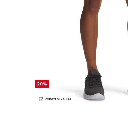
20
%
Prikaži slike
(4)