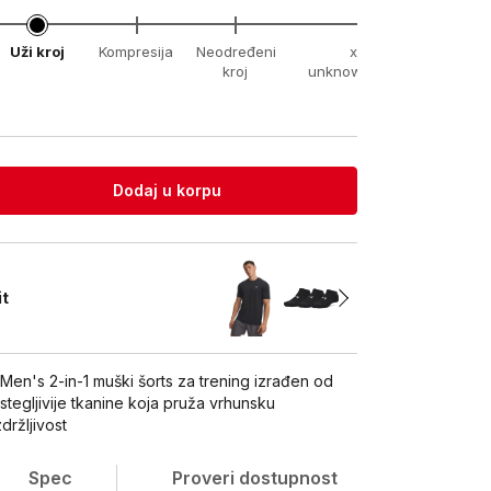
Uži kroj
Kompresija
Neodređeni
xx-
kroj
unknown
Dodaj u korpu
it
 Men's 2-in-1 muški šorts za trening izrađen od
astegljivije tkanine koja pruža vrhunsku
zdržljivost
Spec
Proveri dostupnost