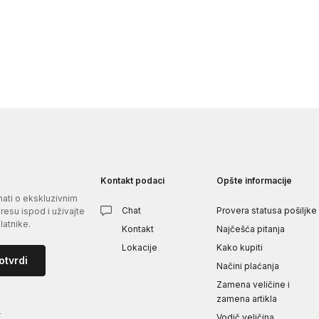
Kontakt podaci
Opšte informacije
znati o ekskluzivnim
Chat
Provera statusa pošiljke
esu ispod i uživajte
atnike.
Kontakt
Najčešća pitanja
Lokacije
Kako kupiti
otvrdi
Načini plaćanja
Zamena veličine i
zamena artikla
i
Vodič veličina