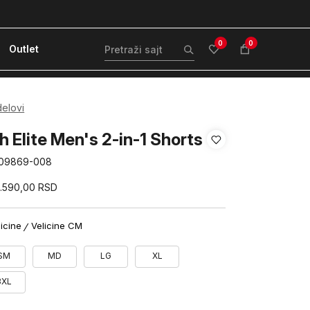
ćanje karticom ili pouzećem
Kvantum Plus 
0
0
Outlet
delovi
h Elite Men's 2-in-1 Shorts
09869-008
5.590,00
RSD
licine
Velicine CM
SM
MD
LG
XL
3XL