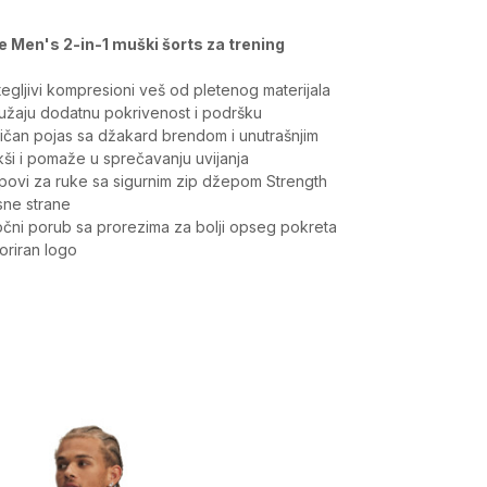
e Men's 2-in-1 muški šorts za trening
egljivi kompresioni veš od pletenog materijala
pružaju dodatnu pokrivenost i podršku
tičan pojas sa džakard brendom i unutrašnjim
ši i pomaže u sprečavanju uvijanja
povi za ruke sa sigurnim zip džepom Strength
sne strane
očni porub sa prorezima za bolji opseg pokreta
oriran logo
Vrednost
Donji delovi
Muškarci
Bottoms, Uži kroj
Under Armour