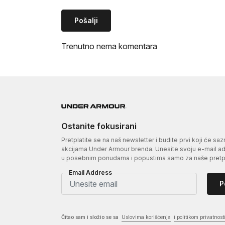
Pošalji
Trenutno nema komentara
Ostanite fokusirani
Pretplatite se na naš newsletter i budite prvi koji će sa
akcijama Under Armour brenda. Unesite svoju e-mail adr
u posebnim ponudama i popustima samo za naše pretpl
Email Address
P
Čitao sam i složio se sa
Uslovima korišćenja
i politikom privatnost