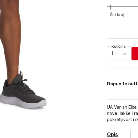
Širi kroj
Količina
1
Dopunite outf
UA Vanish Elite
nove, lakše i r
pokretljivost i i
Opis