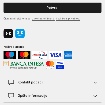
Potvrdi
Čitao sam i složio se sa
Uslovima korišćenja
i politikom privatnosti
Načini placanja
Kontakt podaci
Chat
Opšte informacije
Kontakt