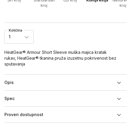
kroj
kroj
Količina
1
HeatGear® Armour Short Sleeve muška majica kratak
rukav, HeatGear® tkanina pruža izuzetnu pokrivenost bez
sputavanja
Opis
Spec
Proveri dostupnost