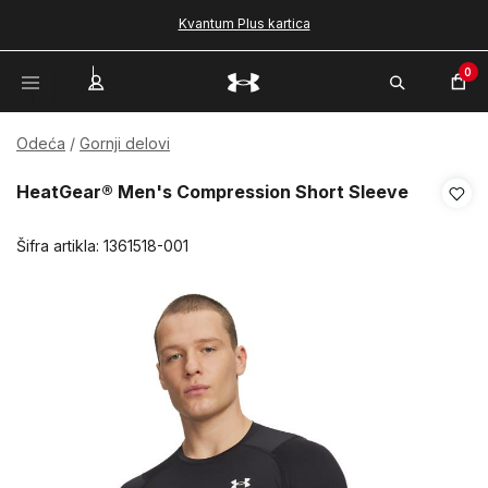
Kvantum Plus kartica
0
Odeća
Gornji delovi
HeatGear® Men's Compression Short Sleeve
Šifra artikla:
1361518-001