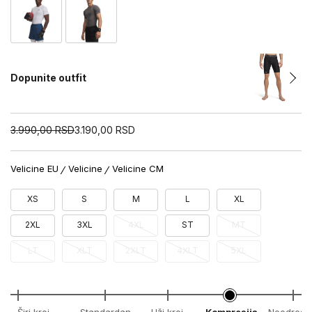
Dopunite outfit
3.990,00
RSD
3.190,00
RSD
Velicine EU
Velicine
Velicine CM
XS
S
M
L
XL
2XL
3XL
4XL
ST
MT
LT
XLT
2XLT
4XLT
5XL
Širi kroj
Standardan
Uži kroj
Kompresija
Neodređe