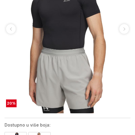
20
%
Dostupno u više boja: