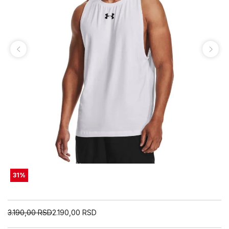
31
%
3.190,00
RSD
2.190,00
RSD