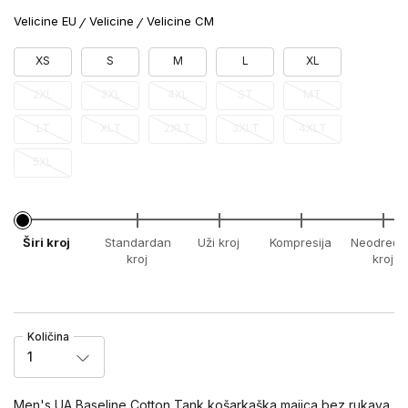
Velicine EU
Velicine
Velicine CM
XS
S
M
L
XL
2XL
3XL
4XL
ST
MT
LT
XLT
2XLT
3XLT
4XLT
5XL
Širi kroj
Standardan
Uži kroj
Kompresija
Neodređe
kroj
kroj
Količina
1
Men's UA Baseline Cotton Tank košarkaška majica bez rukava,