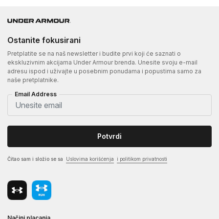
Ostanite fokusirani
Pretplatite se na naš newsletter i budite prvi koji će saznati o
ekskluzivnim akcijama Under Armour brenda. Unesite svoju e-mail
adresu ispod i uživajte u posebnim ponudama i popustima samo za
naše pretplatnike.
Email Address
Potvrdi
Čitao sam i složio se sa
Uslovima korišćenja
i politikom privatnosti
Načini placanja