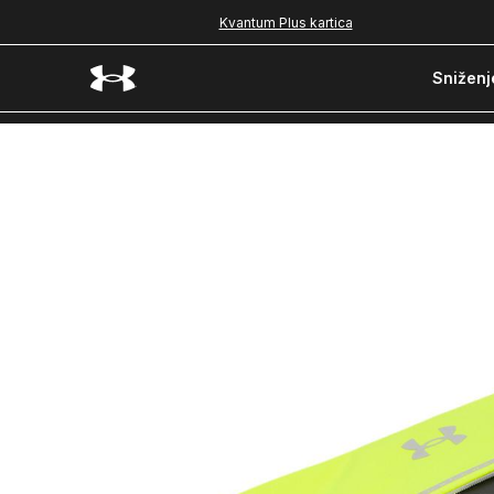
Kvantum Plus kartica
Sniženj