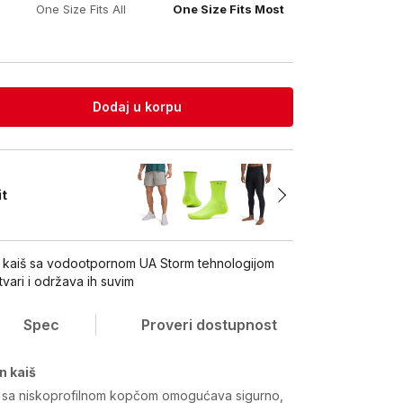
One Size Fits All
One Size Fits Most
Dodaj u korpu
it
n kaiš sa vodootpornom UA Storm tehnologijom
stvari i održava ih suvim
Spec
Proveri dostupnost
n kaiš
š sa niskoprofilnom kopčom omogućava sigurno,