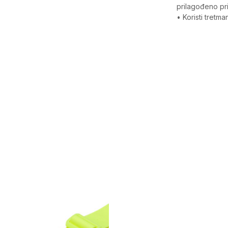
prilagođeno pri
• Koristi tretm
Karakteristika
Kategorija
Pol
Kroj
Brend