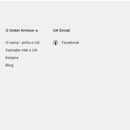
O Under Armour-u
UA Social
O nama - priča o UA
Facebook
Saznajte više o UA
Karijera
Blog