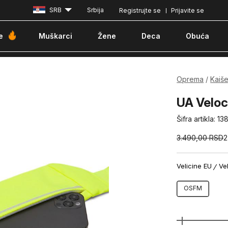
SRB
Srbija
Registrujte se
Prijavite se
Besplatna dostava za porudžbine iznad 6000 dinara
Pla
e
Muškarci
Žene
Deca
Obuća
Oprema
Kaiše
UA Veloci
Šifra artikla:
13
3.490,00
RSD
2
Velicine EU
Ve
OSFM