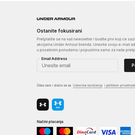
Ostanite fokusirani
Pretplatite se na naš newsletter i budite prvi koji će sa
akcijama Under Armour brenda. Unesite svoju e-mail adr
u posebnim ponudama i popustima samo za naše pretpl
Email Address
P
Čitao sam i složio se sa
Uslovima korišćenja
i politikom privatnost
Načini placanja