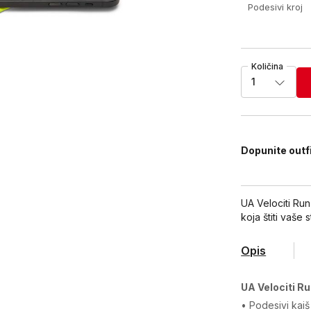
Podesivi kroj
Količina
1
Dopunite outf
UA Velociti Ru
koja štiti vaše 
Opis
UA Velociti Ru
• Podesivi kai