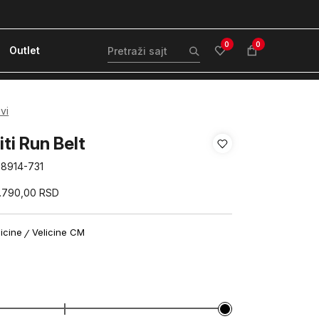
ćanje karticom ili pouzećem
Kvantum Plus 
0
0
Outlet
vi
ti Run Belt
88914-731
.790,00
RSD
licine
Velicine CM