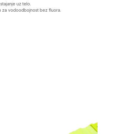
stajanje uz telo.
an za vodoodbojnost bez fluora.
Vrednost
Kaiševi
Unisex
Bags, One Size Fits Most
Under Armour