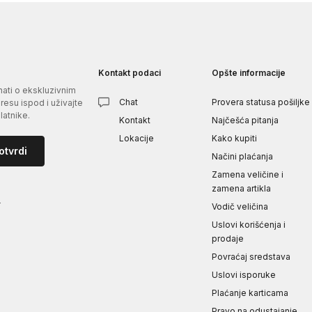
Kontakt podaci
Opšte informacije
znati o ekskluzivnim
Chat
Provera statusa pošiljke
esu ispod i uživajte
atnike.
Kontakt
Najčešća pitanja
Lokacije
Kako kupiti
otvrdi
Načini plaćanja
Zamena veličine i
zamena artikla
i
Vodič veličina
Uslovi korišćenja i
prodaje
Povraćaj sredstava
Uslovi isporuke
Plaćanje karticama
Pravo na odustajanje