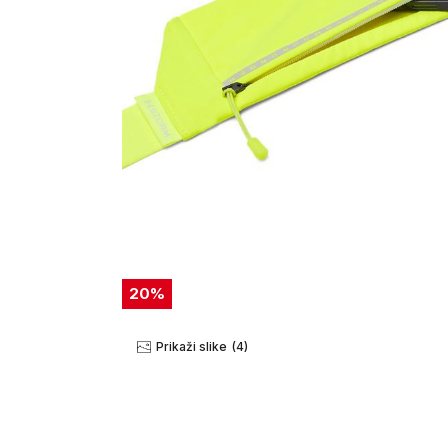
20
%
Prikaži slike
(4)