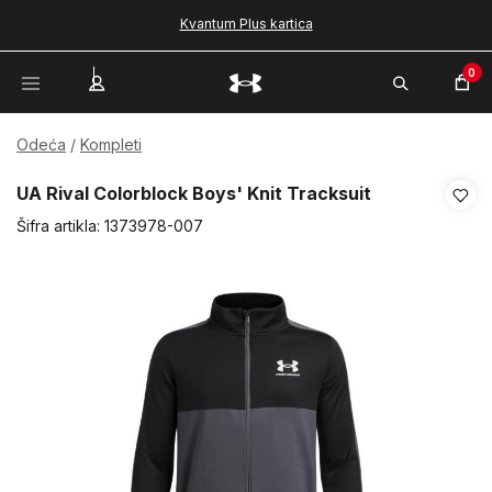
Kvantum Plus kartica
0
Odeća
Kompleti
UA Rival Colorblock Boys' Knit Tracksuit
Šifra artikla:
1373978-007