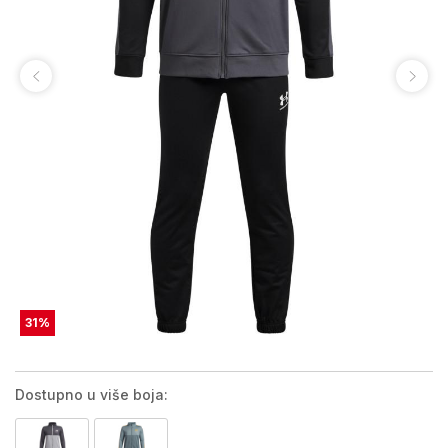
31
%
Dostupno u više boja: