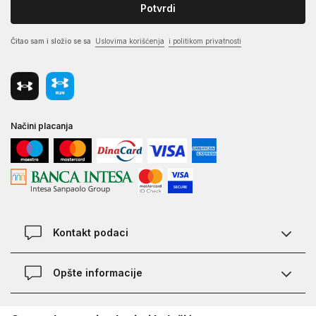
Potvrdi
Čitao sam i složio se sa
Uslovima korišćenja
i politikom privatnosti
Načini placanja
Kontakt podaci
Chat
Opšte informacije
Kontakt
Provera statusa pošiljke
Lokacije
O Under Armour-u