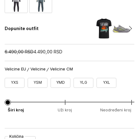
Dopunite outfit
6.490,00
RSD
4.490,00
RSD
Velicine EU
Velicine
Velicine CM
YXS
YSM
YMD
YLG
YXL
Širi kroj
Uži kroj
Neodređeni kroj
Količina