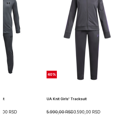
40
%
uit
UA Knit Girls' Tracksuit
0,00
RSD
5.990,00
RSD
3.590,00
RSD