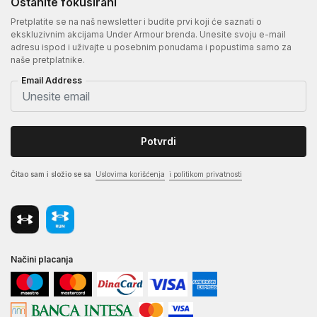
Ostanite fokusirani
Pretplatite se na naš newsletter i budite prvi koji će saznati o
ekskluzivnim akcijama Under Armour brenda. Unesite svoju e-mail
adresu ispod i uživajte u posebnim ponudama i popustima samo za
naše pretplatnike.
Email Address
Potvrdi
Čitao sam i složio se sa
Uslovima korišćenja
i politikom privatnosti
Načini placanja