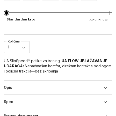
Standardan kroj
xx-unknown
Količina
1
UA SlipSpeed™ patike za trening:
UA FLOW UBLAŽAVANJE
UDARACA:
Nenadmašan komfor, direktan kontakt s podlogom
i odlična trakcija—bez škripanja
Opis
Spec
Proveri dostupnost