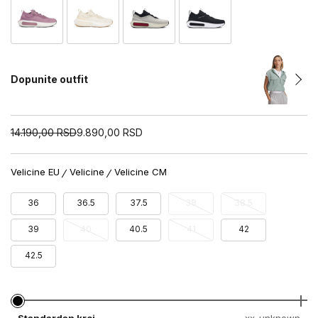
Dopunite outfit
14.190,00
RSD
9.890,00
RSD
Velicine EU
Velicine
Velicine CM
36
36.5
37.5
38
38.5
39
40
40.5
41
42
42.5
Standardan kroj
xx-unknown