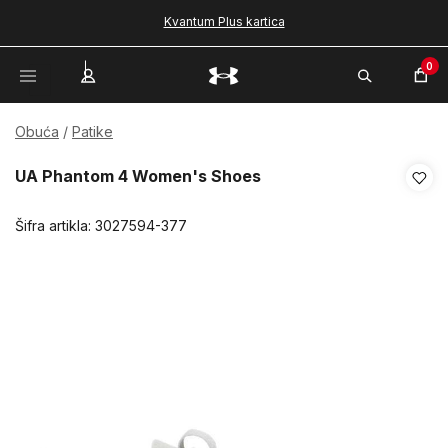
Kvantum Plus kartica
0
Obuća
Patike
UA Phantom 4 Women's Shoes
Šifra artikla:
3027594-377