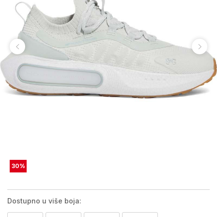
30
%
Dostupno u više boja: