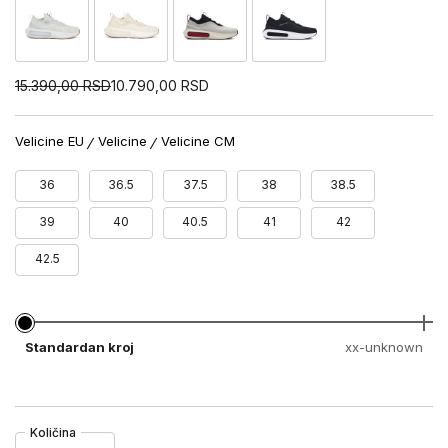
15.390,00
RSD
10.790,00
RSD
Velicine EU
Velicine
Velicine CM
36
36.5
37.5
38
38.5
39
40
40.5
41
42
42.5
Standardan kroj
xx-unknown
Količina