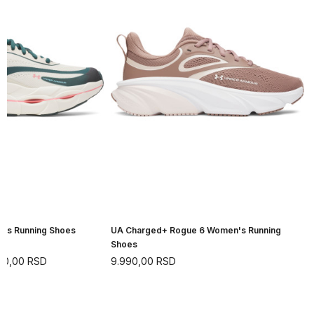
n's Running Shoes
UA Charged+ Rogue 6 Women's Running
Shoes
90,00
RSD
9.990,00
RSD