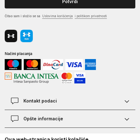
Potvrdi
Čitao sam i složio se sa
Uslovima korišćenja
i politikom privatnosti
Načini placanja
Kontakt podaci
Chat
Opšte informacije
Kontakt
Provera statusa pošiljke
Lokacije
O Under Armour-u
Ova web-stranica koristi kolačiće