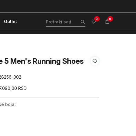
ćanje karticom ili pouzećem
Kvantum Plus 
0
0
Outlet
 5 Men's Running Shoes
28256-002
7.090,00
RSD
še boja: