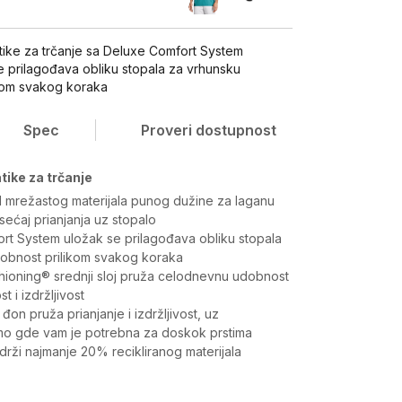
ike za trčanje sa Deluxe Comfort System
e prilagođava obliku stopala za vrhunsku
kom svakog koraka
Spec
Proveri dostupnost
tike za trčanje
d mrežastog materijala punog dužine za laganu
sećaj prianjanja uz stopalo
rt System uložak se prilagođava obliku stopala
obnost prilikom svakog koraka
ioning® srednji sloj pruža celodnevnu udobnost
 i izdržljivost
đon pruža prianjanje i izdržljivost, uz
tamo gde vam je potrebna za doskok prstima
drži najmanje 20% recikliranog materijala