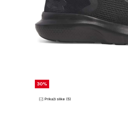
30
%
Prikaži slike
(5)