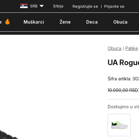
SRB
Srbija
Registrujte se
Prijavite se
Besplatna dostava za porudžbine iznad 6000 dinara
Pla
e
Muškarci
Žene
Deca
Obuća
Obuća
Patike
UA Rogue
Šifra artikla:
30
10.090,00
RSD
Dostupno u vi