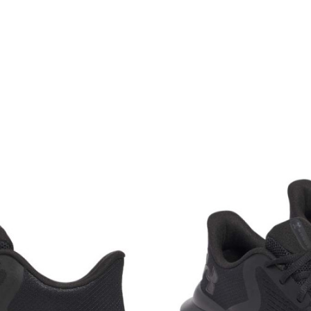
Karakteristika
Kategorija
Pol
Kroj
Brend
CO