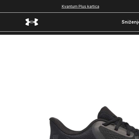
Kvantum Plus kartica
Sniženj