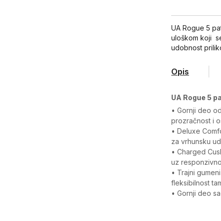
UA Rogue 5 pat
uloškom koji s
udobnost prili
Opis
UA Rogue 5 pa
• Gornji deo o
prozračnost i o
• Deluxe Comfo
za vrhunsku ud
• Charged Cush
uz responzivnost
• Trajni gumeni 
fleksibilnost 
• Gornji deo sa