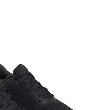
Vrednost
Patike
Muškarci
Sneakers, Standardan kroj
Under Armour
CO