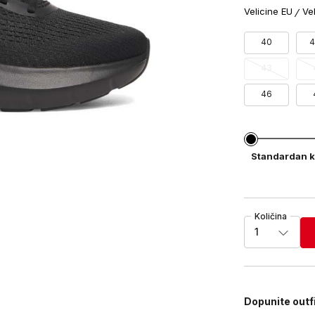
Velicine EU
Ve
40
4
43
46
Standardan k
Količina
1
Dopunite outf