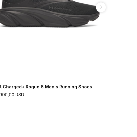
A Charged+ Rogue 6 Men's Running Shoes
UA Apparit
.990,00
RSD
15.190,00
R