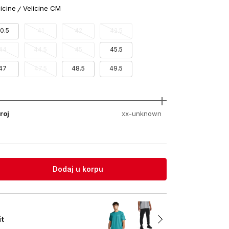
licine
Velicine CM
0.5
41
42
42.5
44
44.5
45
45.5
47
47.5
48.5
49.5
roj
xx-unknown
Dodaj u korpu
it