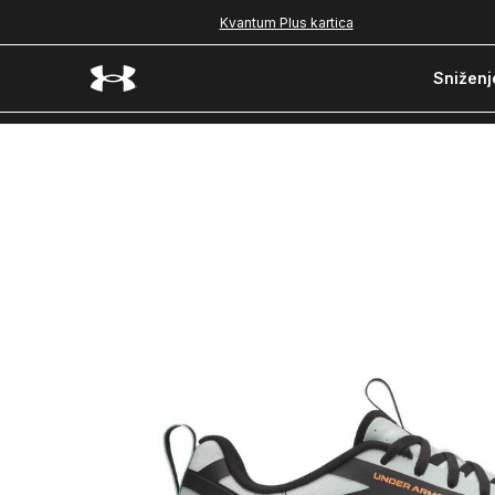
Kvantum Plus kartica
Sniženj