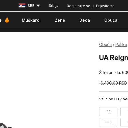
SRB
Srbija
Registrujte se
Prijavite se
Besplatna dostava za porudžbine iznad 6000 dinara
Pla
e
Muškarci
Žene
Deca
Obuća
Obuća
Patike
UA Reign
Šifra artikla:
60
16.490,00
RSD
Velicine EU
Ve
41
44.5