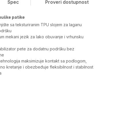
Spec
Proveri dostupnost
muške patike
rnjište sa teksturiranim TPU slojem za laganu
podršku
um mekani jezik za lako obuvanje i vrhunsku
abilizator pete za dodatnu podršku bez
ne
tehnologija maksimizuje kontakt sa podlogom,
no kretanje i obezbeđuje fleksibilnost i stabilnost
a
Vrednost
Patike
Muškarci
Sneakers, Standardan kroj