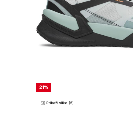
21
%
Prikaži slike
(5)