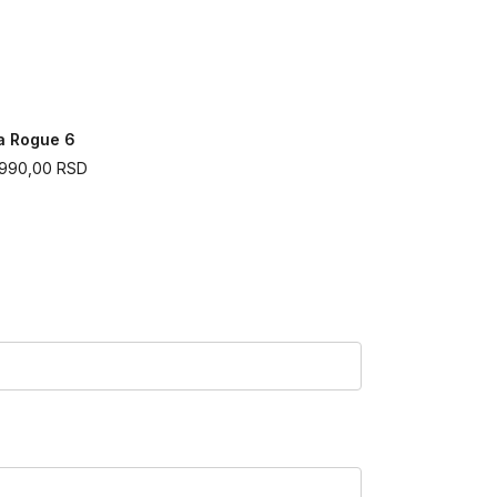
a Rogue 6
UA HOVR Ap
.990,00
RSD
15.190,00
R