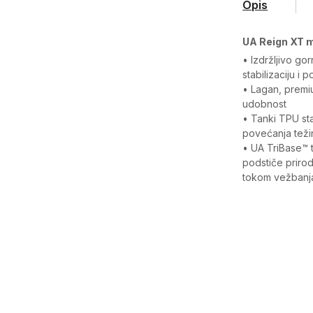
Opis
UA Reign XT 
• Izdržljivo go
stabilizaciju i 
• Lagan, premi
udobnost
• Tanki TPU st
povećanja teži
• UA TriBase™ 
podstiče prirod
tokom vežbanj
Karakteristika
Kategorija
Pol
Kroj