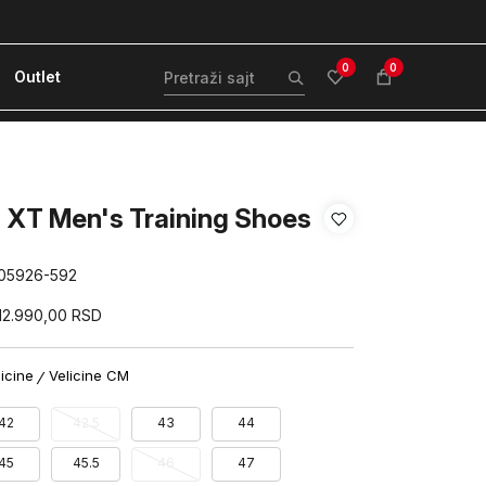
ćanje karticom ili pouzećem
Kvantum Plus 
0
0
Outlet
 XT Men's Training Shoes
05926-592
12.990,00
RSD
licine
Velicine CM
42
42.5
43
44
45
45.5
46
47