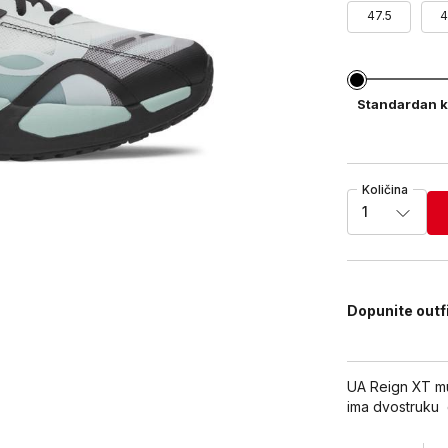
47.5
4
Standardan k
Količina
1
Dopunite outf
UA Reign XT m
ima dvostruku 