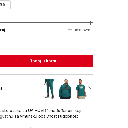
8.5
roj
xx-unknown
Dodaj u korpu
it
uške patike sa UA HOVR™ međuđonom koji
gustinu za vrhunsku odzivnost i udobnost