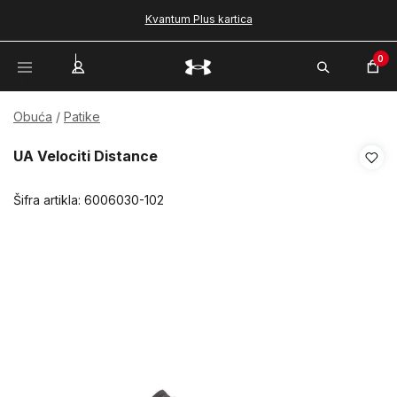
Kvantum Plus kartica
0
Obuća
Patike
UA Velociti Distance
Šifra artikla:
6006030-102