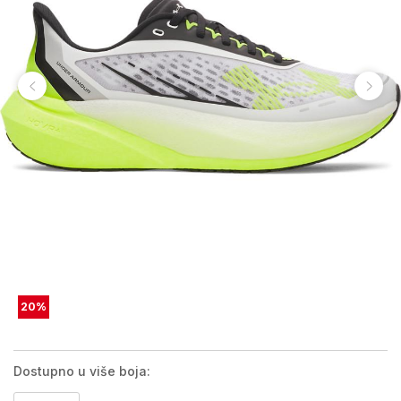
20
%
Dostupno u više boja: