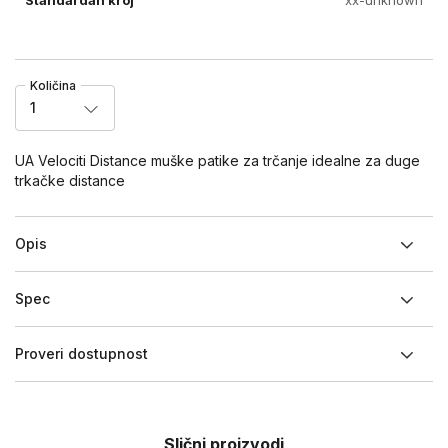
Količina
1
UA Velociti Distance muške patike za trčanje idealne za duge
trkačke distance
Opis
Spec
Proveri dostupnost
Slični proizvodi