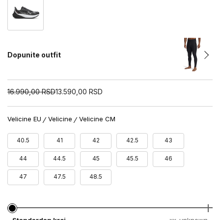
Dopunite outfit
16.990,00
RSD
13.590,00
RSD
Velicine EU
Velicine
Velicine CM
40.5
41
42
42.5
43
44
44.5
45
45.5
46
47
47.5
48.5
Standardan kroj
xx-unknown