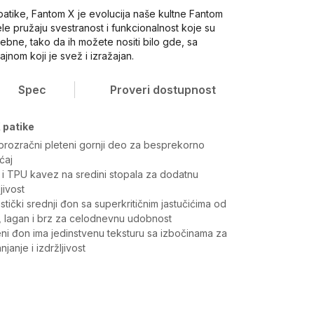
atike, Fantom X je evolucija naše kultne Fantom
ele pružaju svestranost i funkcionalnost koje su
rebne, tako da ih možete nositi bilo gde, sa
zajnom koji je svež i izražajan.
Spec
Proveri dostupnost
 patike
 prozračni pleteni gornji deo za besprekorno
ćaj
lji i TPU kavez na sredini stopala za dodatnu
jivost
ristički srednji đon sa superkritičnim jastučićima od
 lagan i brz za celodnevnu udobnost
ni đon ima jedinstvenu teksturu sa izbočinama za
janje i izdržljivost
Vrednost
Patike