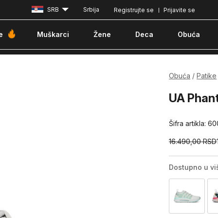
SRB
Srbija
Registrujte se
Prijavite se
Besplatna dostava za porudžbine iznad 6000 dinara
Pla
e
Muškarci
Žene
Deca
Obuća
Obuća
Patike
UA Phan
Šifra artikla:
60
16.490,00
RSD
Dostupno u vi