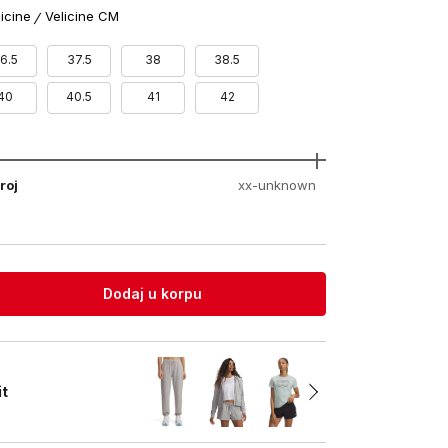
licine
Velicine CM
6.5
37.5
38
38.5
40
40.5
41
42
roj
xx-unknown
Dodaj u korpu
it