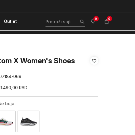
ćanje karticom ili pouzećem
Kvantum Plus 
0
0
Outlet
tom X Women's Shoes
07184-069
11.490,00
RSD
še boja: