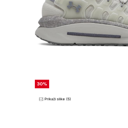
30
%
Prikaži slike
(5)