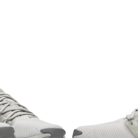
Pol
Kroj
Brend