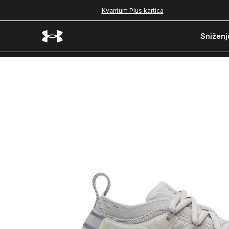
Kvantum Plus kartica
Sniženj