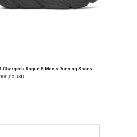
A Charged+ Rogue 6 Men's Running Shoes
UA Apparit
.990,00
RSD
15.190,00
R