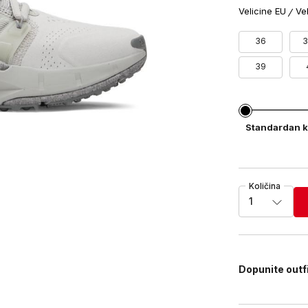
Velicine EU
Ve
36
3
39
Standardan k
Količina
1
Dopunite outf