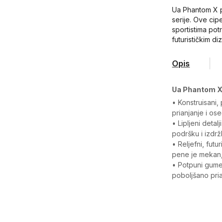
Ua Phantom X p
serije. Ove cip
sportistima pot
futurističkim di
Opis
Ua Phantom X
• Konstruisani,
prianjanje i ose
• Lipljeni deta
podršku i izdržl
• Reljefni, futu
pene je mekan,
• Potpuni gume
poboljšano prian
Karakteristika
Kategorija