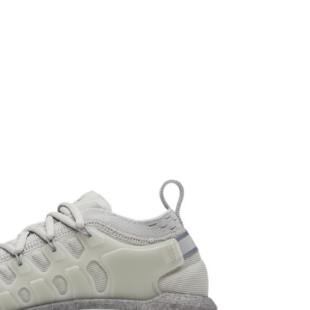
Žene
Sneakers, Standardan kroj
Under Armour