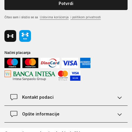
Potvrdi
Čitao sam i složio se sa
Uslovima korišćenja
i politikom privatnosti
Načini placanja
Kontakt podaci
Chat
Opšte informacije
Kontakt
Provera statusa pošiljke
Lokacije
O Under Armour-u