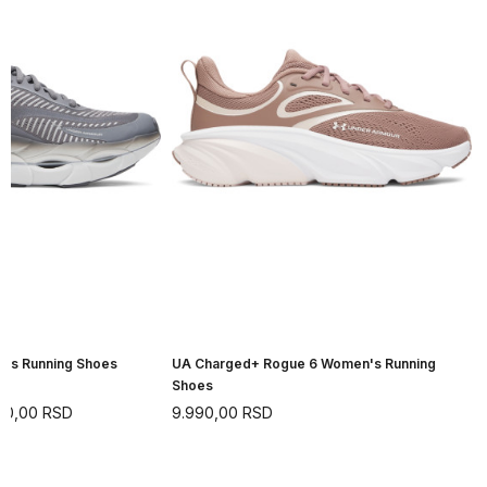
n's Running Shoes
UA Charged+ Rogue 6 Women's Running
Shoes
90,00
RSD
9.990,00
RSD