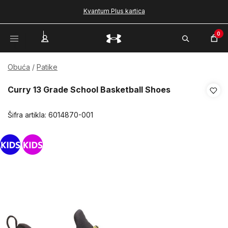
Kvantum Plus kartica
0
Obuća
Patike
Curry 13 Grade School Basketball Shoes
Šifra artikla:
6014870-001