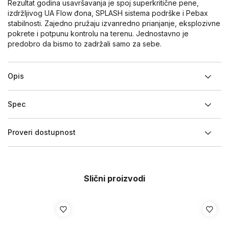
Rezultat godina usavršavanja je spoj superkritične pene,
izdržljivog UA Flow đona, SPLASH sistema podrške i Pebax
stabilnosti. Zajedno pružaju izvanredno prianjanje, eksplozivne
pokrete i potpunu kontrolu na terenu. Jednostavno je
predobro da bismo to zadržali samo za sebe.
Opis
Spec
Proveri dostupnost
Slični proizvodi