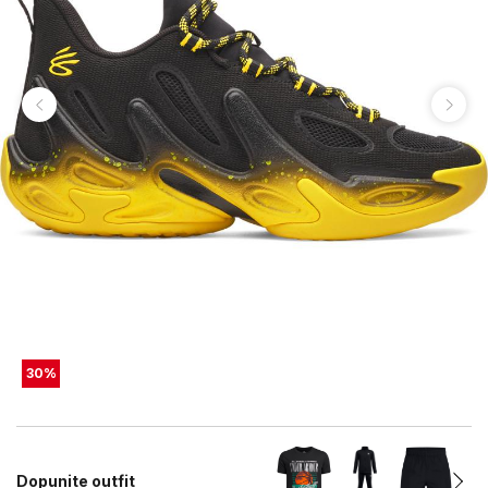
30
%
Dopunite outfit