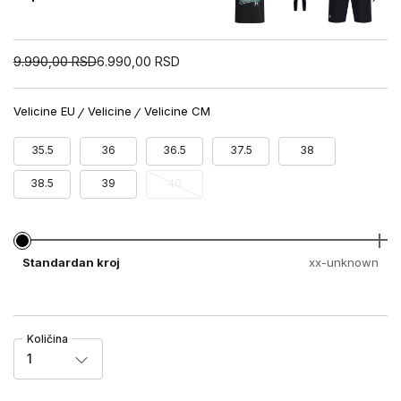
9.990,00
RSD
6.990,00
RSD
Velicine EU
Velicine
Velicine CM
35.5
36
36.5
37.5
38
38.5
39
40
Standardan kroj
xx-unknown
Količina
1