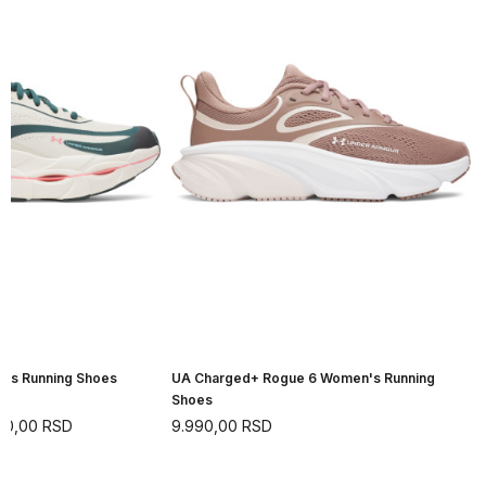
n's Running Shoes
UA Charged+ Rogue 6 Women's Running
Shoes
90,00
RSD
9.990,00
RSD