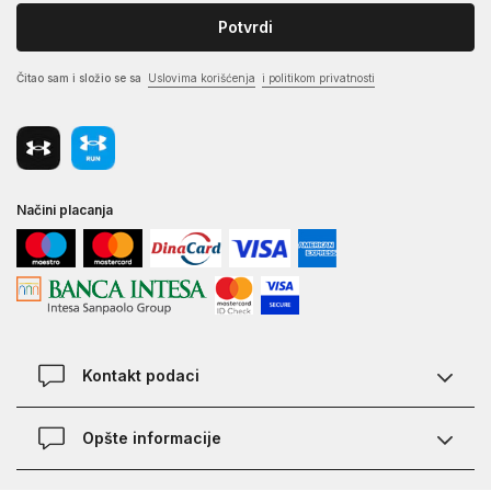
Potvrdi
Čitao sam i složio se sa
Uslovima korišćenja
i politikom privatnosti
Načini placanja
Kontakt podaci
Chat
Opšte informacije
Kontakt
Provera statusa pošiljke