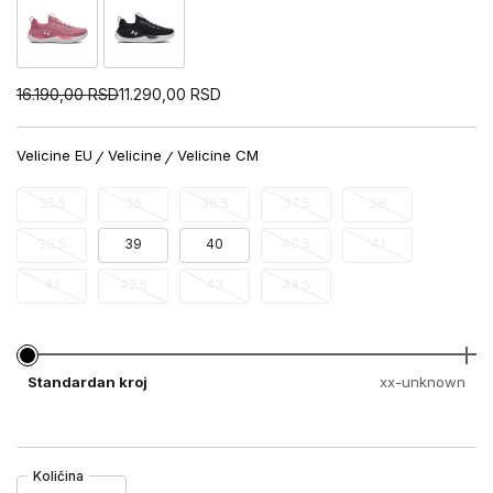
16.190,00
RSD
11.290,00
RSD
Velicine EU
Velicine
Velicine CM
35.5
36
36.5
37.5
38
38.5
39
40
40.5
41
42
42.5
43
44.5
Standardan kroj
xx-unknown
Količina