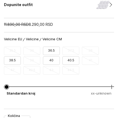
Dopunite outfit
11.890,00
RSD
8.290,00
RSD
Velicine EU
Velicine
Velicine CM
35.5
36
36.5
37.5
38
38.5
39
40
40.5
41
42
42.5
43
44.5
Standardan kroj
xx-unknown
Količina