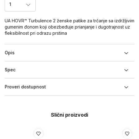
1
UA HOVR™ Turbulence 2 ženske patike za trčanje sa izdržljivim
gumenim đonom koji obezbeđuje prianjanje i dugotrajnost uz
fleksibilnost pri odrazu prstima
Opis
Spec
Proveri dostupnost
Slični proizvodi