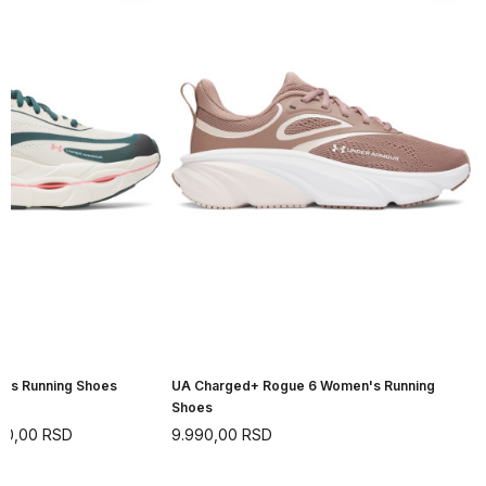
n's Running Shoes
UA Charged+ Rogue 6 Women's Running
Shoes
90,00
RSD
9.990,00
RSD