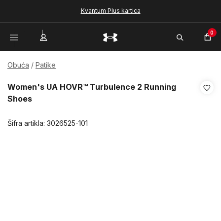
Kvantum Plus kartica
0
Obuća
Patike
Women's UA HOVR™ Turbulence 2 Running
Shoes
Šifra artikla:
3026525-101