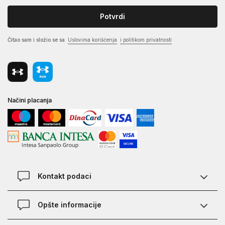
Potvrdi
Čitao sam i složio se sa
Uslovima korišćenja
i politikom privatnosti
Načini placanja
Kontakt podaci
Chat
Opšte informacije
Kontakt