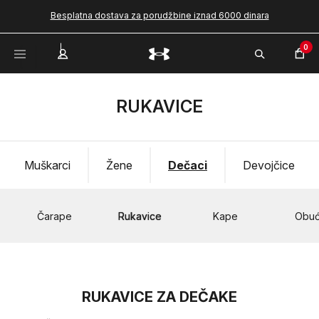
Besplatna dostava za porudžbine iznad 6000 dinara
0
RUKAVICE
Muškarci
Žene
Dečaci
Devojčice
Čarape
Rukavice
Kape
Obu
RUKAVICE ZA DEČAKE