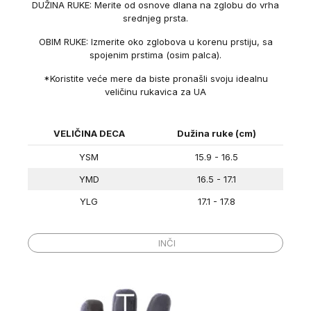
DUŽINA RUKE: Merite od osnove dlana na zglobu do vrha
srednjeg prsta.
OBIM RUKE: Izmerite oko zglobova u korenu prstiju, sa
spojenim prstima (osim palca).
*Koristite veće mere da biste pronašli svoju idealnu
veličinu rukavica za UA
VELIČINA DECA
Dužina ruke (cm)
YSM
15.9 - 16.5
YMD
16.5 - 17.1
YLG
17.1 - 17.8
DECA VELIČINE
Dužina ruke (in)
CENTIMETRI
INČI
YSM
6 ¼ – 6 ½
YMD
6 ½ – 6 ¾
YLG
6 ¾ - 7