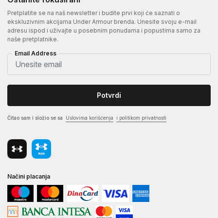
Pretplatite se na naš newsletter i budite prvi koji će saznati o
ekskluzivnim akcijama Under Armour brenda. Unesite svoju e-mail
adresu ispod i uživajte u posebnim ponudama i popustima samo za
naše pretplatnike.
Email Address
Potvrdi
Čitao sam i složio se sa
Uslovima korišćenja
i politikom privatnosti
Načini placanja