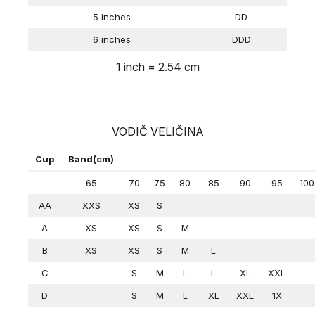
5 inches
DD
6 inches
DDD
1 inch = 2.54 cm
VODIČ VELIČINA
Cup
Band(cm)
65
70
75
80
85
90
95
100
AA
XXS
XS
S
A
XS
XS
S
M
B
XS
XS
S
M
L
C
S
M
L
L
XL
XXL
D
S
M
L
XL
XXL
1X