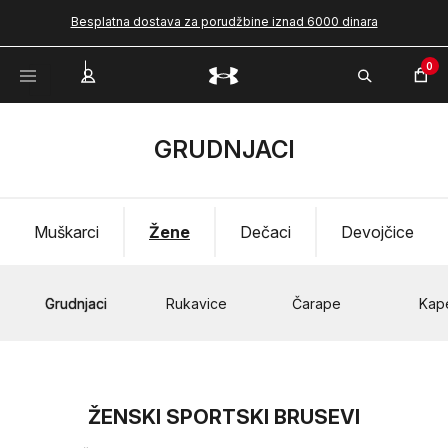
Besplatna dostava za porudžbine iznad 6000 dinara
0
GRUDNJACI
Muškarci
Žene
Dečaci
Devojčice
Grudnjaci
Rukavice
Čarape
Kap
ŽENSKI SPORTSKI BRUSEVI