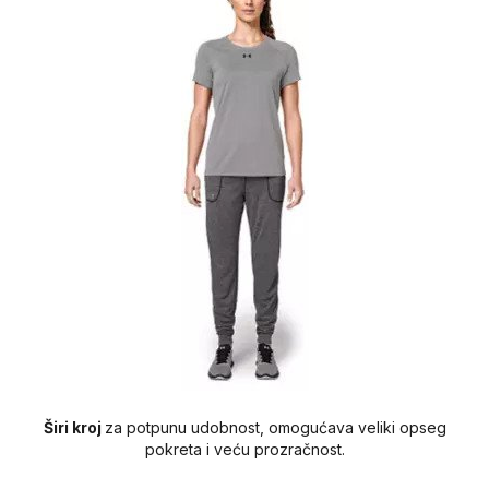
Širi
kroj
za potpunu udobnost, omogućava veliki opseg
pokreta i veću prozračnost.