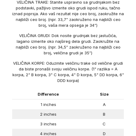
VELIČINA TRAKE: Stanite uspravno sa grudnjakom bez
podstavki, pažljivo izmerite oko grudi ispod ruku, tačno
iznad poprsja. Ako vaš rezultat nije ceo broj, zaokružite na
najbliži ceo broj. (npr. 33,7” zaokruženo na najbliži ceo
broj, vaša mera opsega je 34”)
VELIČINA GRUDI: Dok nosite grudnjak bez jastučića,
lagano izmerite oko najšireg dela grudi. Zaokružite na
najbliži ceo broj. (npr. 34,5” zaokruženo na najbliži ceo
broj, veličina grudi je 35”)
VELIČINA KORPE: Oduzmite veličinu trake od veličine grudi
da biste pronašli svoju veličinu korpe. (1" razlika = A
korpa, 2" B korpa, 3" C korpa, 4" D korpa, 5" DD korpa, 6"
DDD korpa)
Difference
Size
1 inches
A
2 inches
B
3 inches
C
4 inches
D