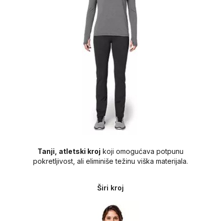
Tanji, atletski kroj
koji omogućava potpunu
pokretljivost, ali eliminiše težinu viška materijala.
Širi kroj