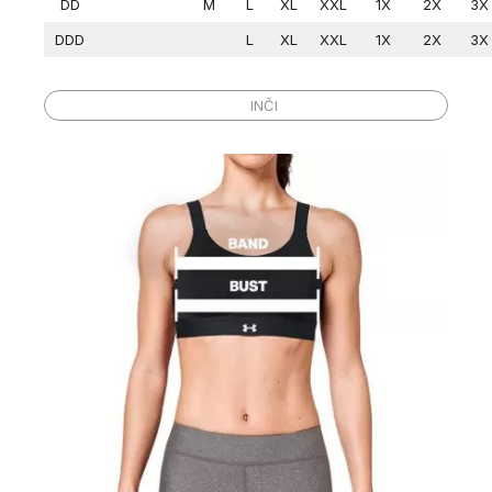
DD
M
L
XL
XXL
1X
2X
3X
DDD
L
XL
XXL
1X
2X
3X
Razlike
Veličina
CENTIMETRI
INČI
1 inč
A
2 inča
B
3 inča
C
4 inča
D
5 inča
DD
6 inča
DDD
Cup
Band(in)