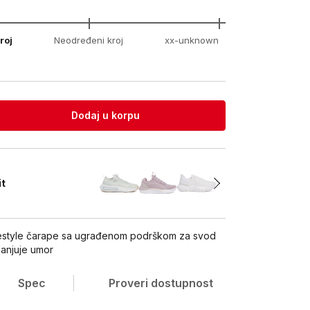
roj
Neodređeni kroj
xx-unknown
Dodaj u korpu
it
ifestyle čarape sa ugrađenom podrškom za svod
manjuje umor
Spec
Proveri dostupnost