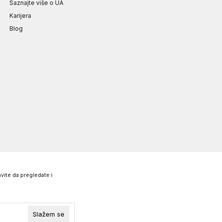
Saznajte više o UA
Karijera
Blog
vite da pregledate i
Slažem se