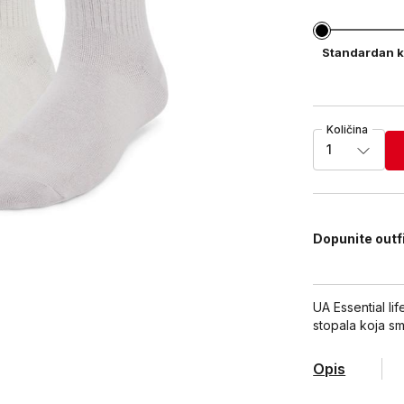
Standardan k
Količina
1
Dopunite outf
UA Essential l
stopala koja s
Opis