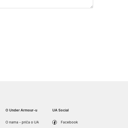
O Under Armour-u
UA Social
O nama - priča o UA
Facebook