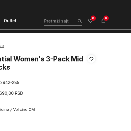
ćanje karticom ili pouzećem
Kvantum Plus 
0
0
Outlet
pe
tial Women's 3-Pack Mid
cks
82942-289
.690,00
RSD
licine
Velicine CM