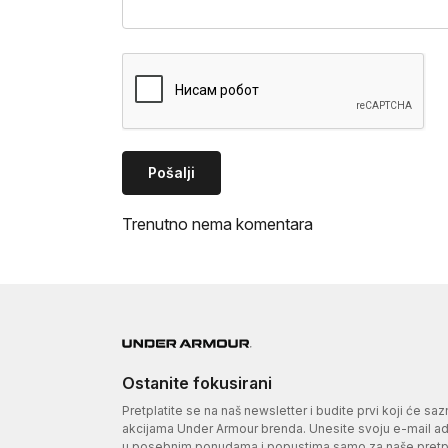
Pošalji
Trenutno nema komentara
Ostanite fokusirani
Pretplatite se na naš newsletter i budite prvi koji će sa
akcijama Under Armour brenda. Unesite svoju e-mail adr
u posebnim ponudama i popustima samo za naše pretpl