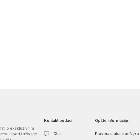
Kontakt podaci
Opšte informacije
znati o ekskluzivnim
Chat
Provera statusa pošiljke
esu ispod i uživajte
atnike.