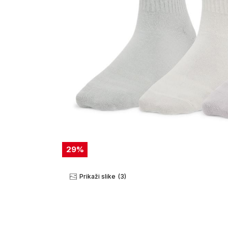
29
%
Prikaži slike
(3)