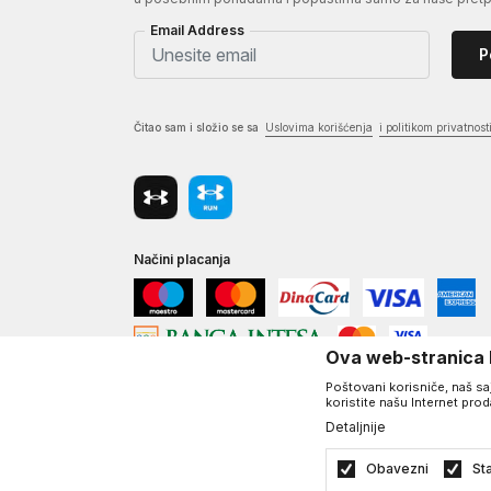
Email Address
P
Čitao sam i složio se sa
Uslovima korišćenja
i politikom privatnost
Načini placanja
Ova web-stranica k
Poštovani korisniče, naš saj
koristite našu Internet pro
Detaljnije
©2026
www.underarmour.rs
, Izrada
NB SOFT
. Sva prava zadržan
Politika privatnosti
Uslovi korišćenja
Obavezni
Sta