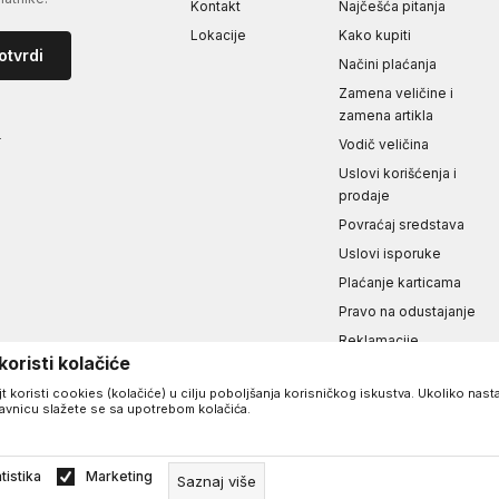
Kontakt
Najčešća pitanja
Lokacije
Kako kupiti
otvrdi
Načini plaćanja
Zamena veličine i
zamena artikla
i
Vodič veličina
Uslovi korišćenja i
prodaje
Povraćaj sredstava
Uslovi isporuke
Plaćanje karticama
Pravo na odustajanje
Reklamacije
oristi kolačiće
Izjava o privatnosti i
sigurnosti podataka
t koristi cookies (kolačiće) u cilju poboljšanja korisničkog iskustva. Ukoliko nasta
davnicu slažete se sa upotrebom kolačića.
a.
tistika
Marketing
Saznaj više