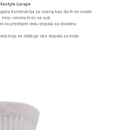
ifestyle čarape
lagana konstrukcija za osećaj kao da ih ne nosite
ja znoj i veoma brzo se suši
eli na prednjem delu stopala za dodatnu
eta koja se oblikuje oko stopala za bolje
Vrednost
Čarape
Žene
Socks, Standardan kroj
Under Armour
-