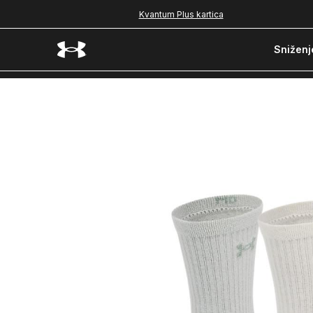
Kvantum Plus kartica
Sniženj