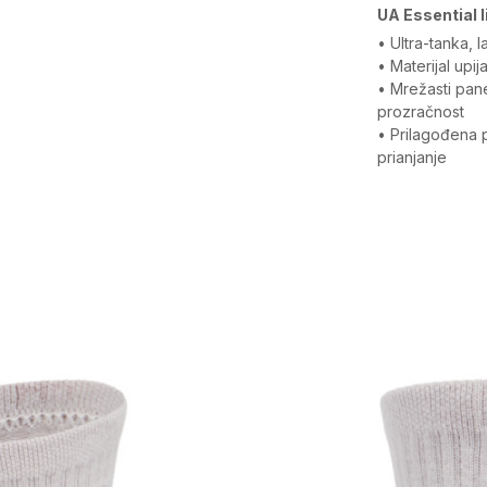
UA Essential l
• Ultra-tanka, 
• Materijal upi
• Mrežasti pan
prozračnost
• Prilagođena p
prianjanje
Karakteristika
Kategorija
Pol
Kroj
Brend
CO