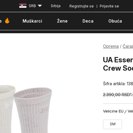
SRB
Srbija
Registrujte se
Prijavite se
Besplatna dostava za porudžbine iznad 6000 dinara
Pla
e
Muškarci
Žene
Deca
Obuća
Oprema
Čara
UA Essen
Crew So
Šifra artikla:
13
2.390,00
RSD
1
Velicine EU
Ve
SM