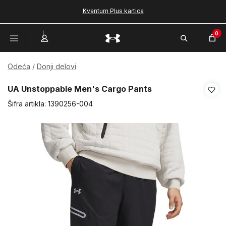
Kvantum Plus kartica
0
Odeća
Donji delovi
UA Unstoppable Men's Cargo Pants
Šifra artikla:
1390256-004