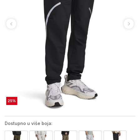
25
%
Dostupno u više boja: