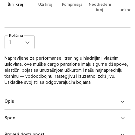
Širi kroj
Uži kroj
Kompresija
Neodređeni
x
kroj
unknow
Količina
1
Napravljene za performanse i trening u hladnijim i vlažnim
uslovima, ove muške cargo pantalone imaju sigurne džepove,
elastični pojas sa unutrašnjom učkurom i našu najnapredniju
tkaninu — vodoodbojnu, rastegljivu i izuzetno izdržljivu.
Uskladite svoj stil sa odgovarajućim bojama.
Opis
Spec
Proveri dostupnost