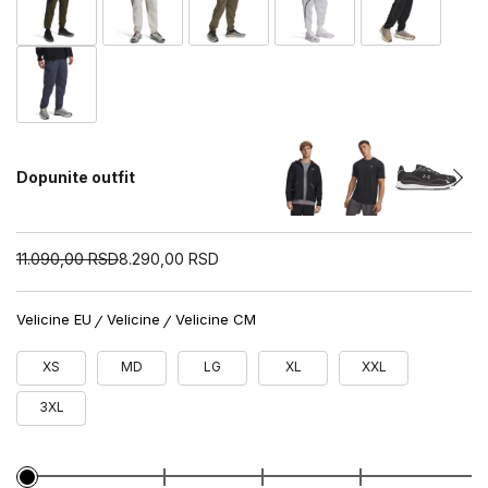
Dopunite outfit
11.090,00
RSD
8.290,00
RSD
Velicine EU
Velicine
Velicine CM
XS
MD
LG
XL
XXL
3XL