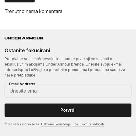
Trenutno nema komentara
Ostanite fokusirani
Pretplatite se na naš newsletter i budite prvi koji će saznati o
ekskluzivnim akcijama Under Armour brenda. Unesite svoju e-mail
adresu ispod i uživajte u posebnim ponudama i popustima samo za
naše pretplatnike.
Email Address
Potvrdi
Čitao sam i složio se sa
Uslovima korišćenja
i politikom privatnosti