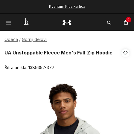
Kvantum Plus kartica
0
Odeća
Gornji delovi
UA Unstoppable Fleece Men's Full-Zip Hoodie
Šifra artikla:
1389352-377