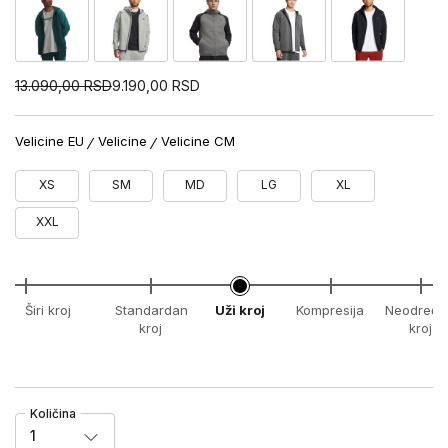
13.090,00
RSD
9.190,00
RSD
Velicine EU
Velicine
Velicine CM
XS
SM
MD
LG
XL
XXL
Širi kroj
Standardan
Uži kroj
Kompresija
Neodređe
kroj
kroj
Količina
1