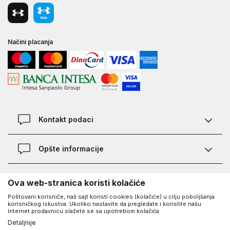
Načini placanja
Kontakt podaci
Chat
Opšte informacije
Kontakt
Provera statusa pošiljke
Lokacije
O Under Armour-u
Ova web-stranica koristi kolačiće
Najčešća pitanja
Poštovani korisniče, naš sajt koristi cookies (kolačiće) u cilju poboljšanja
O nama - priča o UA
Kako kupiti
korisničkog iskustva. Ukoliko nastavite da pregledate i koristite našu
UA Social
Internet prodavnicu slažete se sa upotrebom kolačića.
Saznajte više o UA
Načini plaćanja
Detaljnije