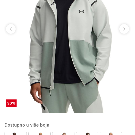
30
%
Dostupno u više boja: