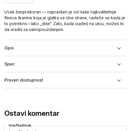
Uvek besprekoran — napravljen je od naše najkvalitetnije
fleece tkanine koja je glatka sa obe strane, rasteže se kada je
to potrebno i lako „diše“. Zato, kada izađeš na ulicu, možeš to
da uradiš sa samopouzdanjem.
Opis
Spec
Proveri dostupnost
Ostavi komentar
Ime/Nadimak