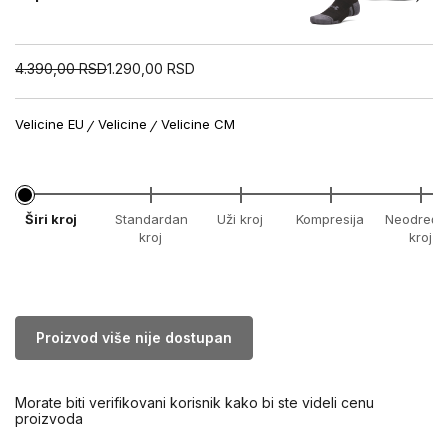
4.390,00
RSD
1.290,00
RSD
Velicine EU
Velicine
Velicine CM
Širi kroj
Standardan
Uži kroj
Kompresija
Neodređe
kroj
kroj
Proizvod više nije dostupan
Morate biti verifikovani korisnik kako bi ste videli cenu
proizvoda