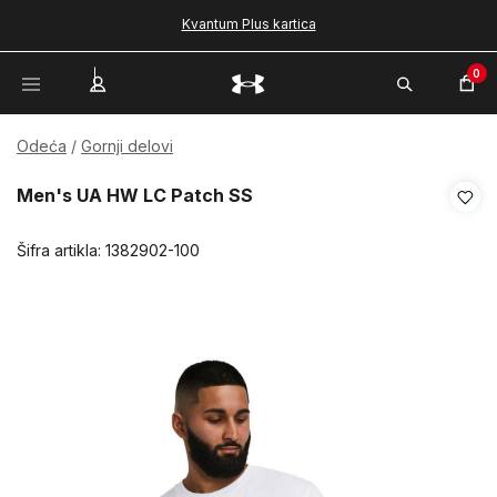
Kvantum Plus kartica
0
Odeća
Gornji delovi
Men's UA HW LC Patch SS
Šifra artikla:
1382902-100