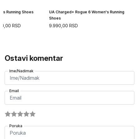
n's Running Shoes
UA Charged+ Rogue 6 Women's Running
Shoes
90,00
RSD
9.990,00
RSD
Ostavi komentar
Ime/Nadimak
Email
Poruka