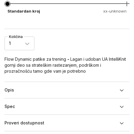
Standardan kroj
xx-unknown
Količina
1
Flow Dynamic patike za trening
-
Lagan i udoban UA IntelliKnit
gornji deo sa strateškim rastezanjem, podrškom i
prozračnošću tamo gde vam je potrebno
Opis
Spec
Proveri dostupnost