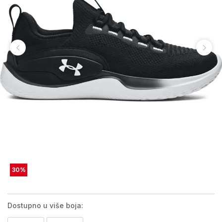
30
%
Dostupno u više boja: