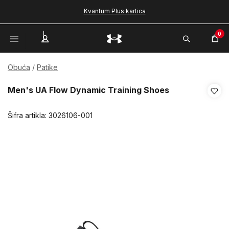
Kvantum Plus kartica
0
Obuća
Patike
Men's UA Flow Dynamic Training Shoes
Šifra artikla:
3026106-001