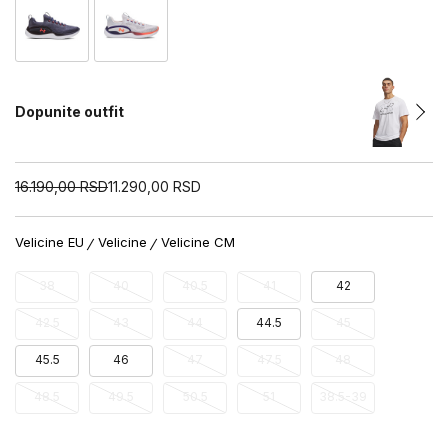
Dopunite outfit
16.190,00
RSD
11.290,00
RSD
Velicine EU
Velicine
Velicine CM
38
40
40.5
41
42
42.5
43
44
44.5
45
45.5
46
47
47.5
48
48.5
49.5
50.5
51
38.5-39