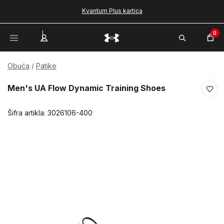
Kvantum Plus kartica
0
Obuća
Patike
Men's UA Flow Dynamic Training Shoes
Šifra artikla:
3026106-400