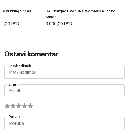
n's Running Shoes
UA Charged+ Rogue 6 Women's Running
Shoes
90,00
RSD
9.990,00
RSD
Ostavi komentar
Ime/Nadimak
Email
Poruka