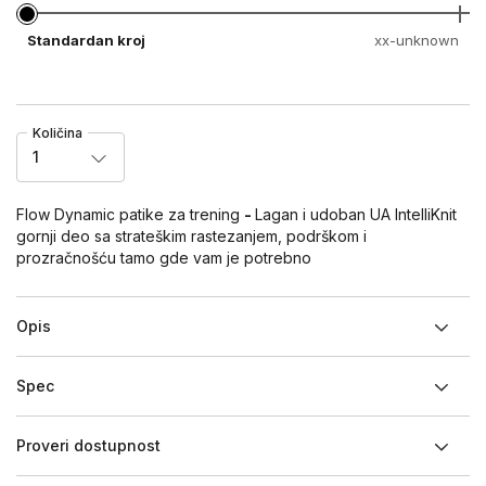
Standardan kroj
xx-unknown
Količina
1
Flow Dynamic patike za trening
-
Lagan i udoban UA IntelliKnit
gornji deo sa strateškim rastezanjem, podrškom i
prozračnošću tamo gde vam je potrebno
Opis
Spec
Proveri dostupnost