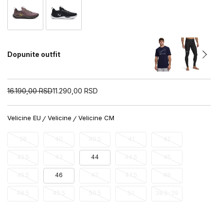
Dopunite outfit
16.190,00
RSD
11.290,00
RSD
Velicine EU
Velicine
Velicine CM
38
40
40.5
41
42
42.5
43
44
44.5
45
45.5
46
47
47.5
48
48.5
49.5
50.5
51
38.5-39