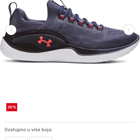
30
%
Dostupno u više boja: