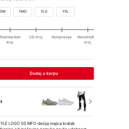
YSM
YMD
YLG
YXL
Standardan
Uži kroj
Kompresija
Neodređeni
xx-
kroj
kroj
unknown
Dodaj u korpu
+1
it
LE LOGO SS MFO dečija majica kratak