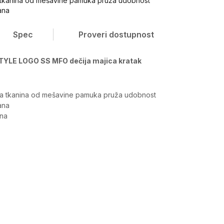
 tkanina od mešavine pamuka pruža udobnost
ana
Spec
Proveri dostupnost
YLE LOGO SS MFO dečija majica kratak
a tkanina od mešavine pamuka pruža udobnost
ana
gna
Vrednost
Gornji delovi
Dečaci
Tops, Širi kroj
Under Armour