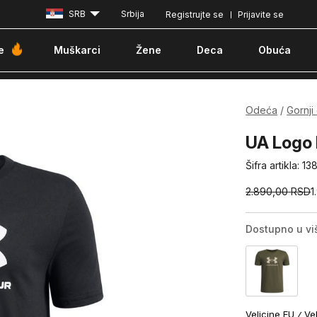
SRB
Srbija
Registrujte se
Prijavite se
Besplatna dostava za porudžbine iznad 6000 dinara
Pla
e
Muškarci
Žene
Deca
Obuća
Odeća
Gornji
UA Logo 
Šifra artikla:
13
2.890,00
RSD
1
Dostupno u vi
Velicine EU
Ve