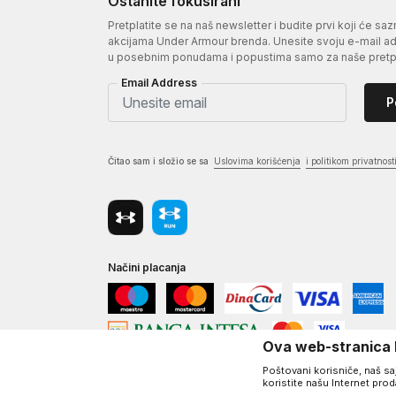
Ostanite fokusirani
Pretplatite se na naš newsletter i budite prvi koji će sa
akcijama Under Armour brenda. Unesite svoju e-mail adr
u posebnim ponudama i popustima samo za naše pretpl
Email Address
P
Čitao sam i složio se sa
Uslovima korišćenja
i politikom privatnost
Načini placanja
Ova web-stranica k
Poštovani korisniče, naš saj
koristite našu Internet pro