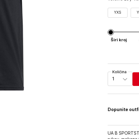
YXS
Širi kroj
Količina
1
Dopunite outf
UA B SPORTSTY