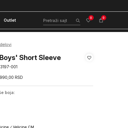
ćanje karticom ili pouzećem
Kvantum Plus 
0
0
Outlet
 delovi
Boys' Short Sleeve
83197-001
.990,00
RSD
še boja:
licine
Velicine CM