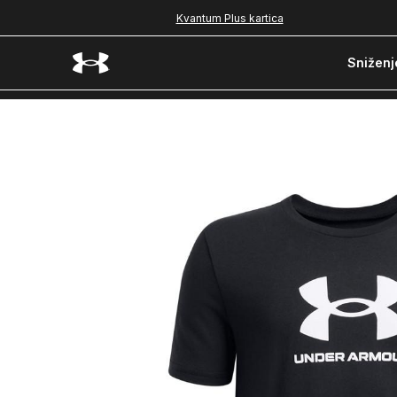
Kvantum Plus kartica
Sniženj