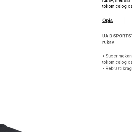
rukav, mekana
tokom celog d
Opis
UA B SPORTST
rukav
• Super mekan
tokom celog d
• Rebrasti kra
Karakteristika
Kategorija
Pol
Kroj
Brend