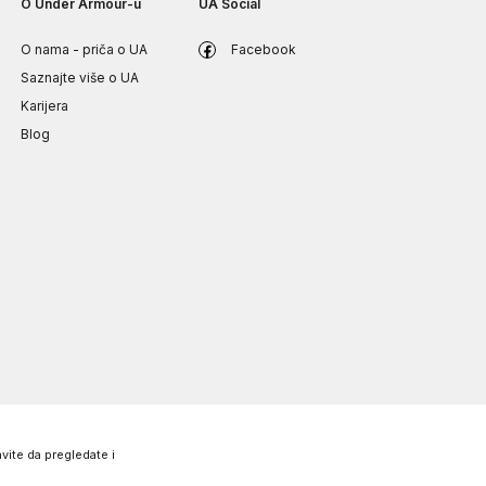
O Under Armour-u
UA Social
O nama - priča o UA
Facebook
Saznajte više o UA
Karijera
Blog
vite da pregledate i