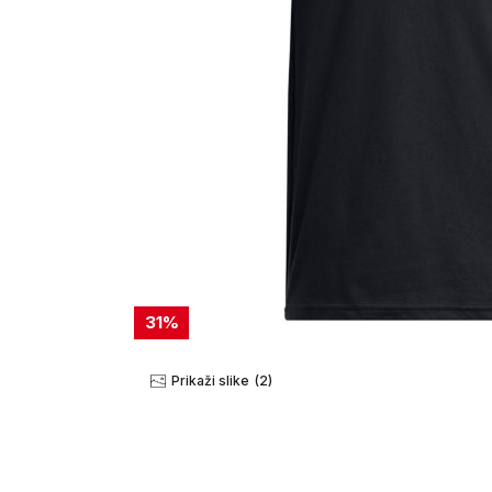
31
%
Prikaži slike
(2)