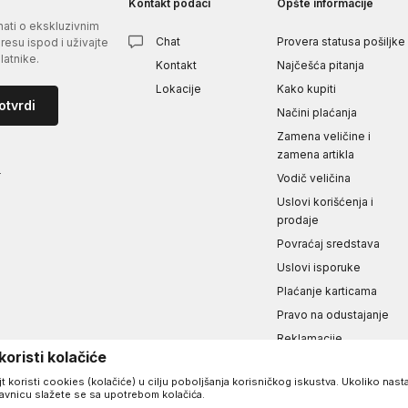
Kontakt podaci
Opšte informacije
znati o ekskluzivnim
Chat
Provera statusa pošiljke
esu ispod i uživajte
atnike.
Kontakt
Najčešća pitanja
Lokacije
Kako kupiti
otvrdi
Načini plaćanja
Zamena veličine i
zamena artikla
i
Vodič veličina
Uslovi korišćenja i
prodaje
Povraćaj sredstava
Uslovi isporuke
Plaćanje karticama
Pravo na odustajanje
Reklamacije
oristi kolačiće
Izjava o privatnosti i
sigurnosti podataka
t koristi cookies (kolačiće) u cilju poboljšanja korisničkog iskustva. Ukoliko nasta
davnicu slažete se sa upotrebom kolačića.