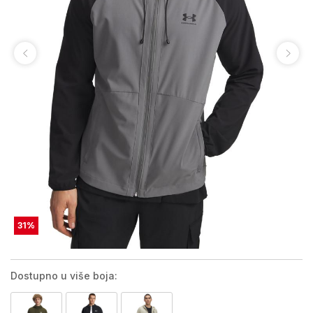
31
%
Dostupno u više boja: