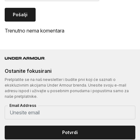
Pošalji
Trenutno nema komentara
Ostanite fokusirani
Pretplatite se na naš newsletter i budite prvi koji će saznati o
ekskluzivnim akcijama Under Armour brenda. Unesite svoju e-mail
adresu ispod i uživajte u posebnim ponudama i popustima samo za
naše pretplatnike.
Email Address
Potvrdi