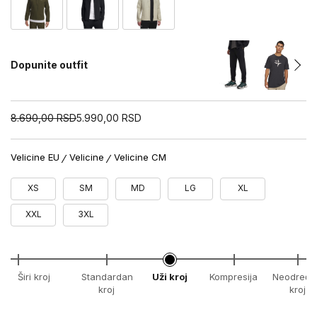
Dopunite outfit
8.690,00
RSD
5.990,00
RSD
Velicine EU
Velicine
Velicine CM
XS
SM
MD
LG
XL
XXL
3XL
Širi kroj
Standardan
Uži kroj
Kompresija
Neodređe
kroj
kroj