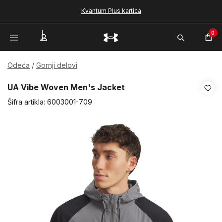
Kvantum Plus kartica
0
Odeća
Gornji delovi
UA Vibe Woven Men's Jacket
Šifra artikla:
6003001-709