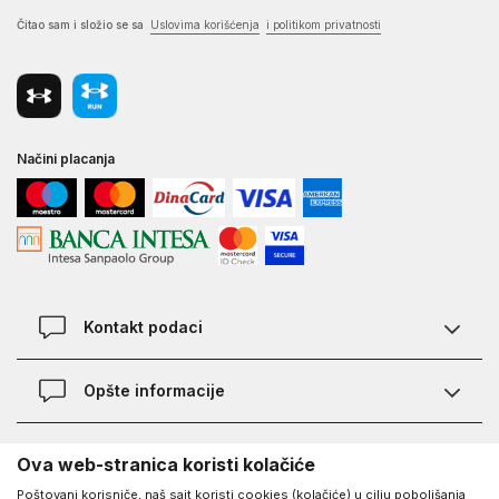
Čitao sam i složio se sa
Uslovima korišćenja
i politikom privatnosti
Načini placanja
Kontakt podaci
Chat
Opšte informacije
Kontakt
Provera statusa pošiljke
Lokacije
O Under Armour-u
Ova web-stranica koristi kolačiće
Najčešća pitanja
Poštovani korisniče, naš sajt koristi cookies (kolačiće) u cilju poboljšanja