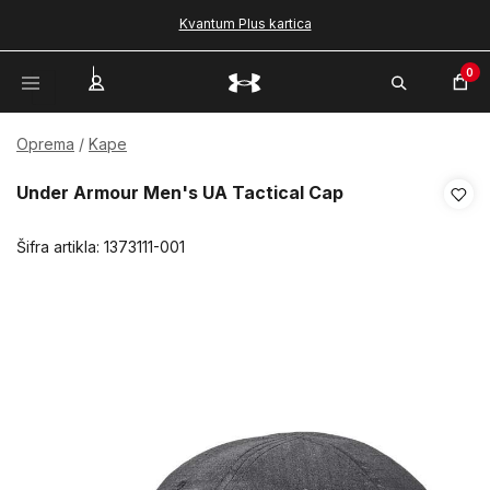
Kvantum Plus kartica
0
Oprema
Kape
Under Armour Men's UA Tactical Cap
Šifra artikla:
1373111-001