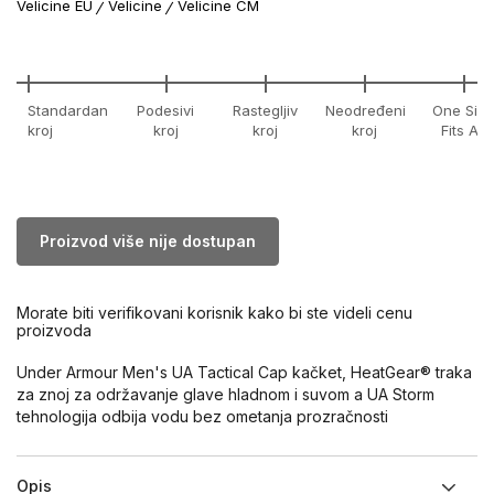
Velicine EU
Velicine
Velicine CM
Standardan
Podesivi
Rastegljiv
Neodređeni
One Size
kroj
kroj
kroj
kroj
Fits All
Proizvod više nije dostupan
Morate biti verifikovani korisnik kako bi ste videli cenu
proizvoda
Under Armour Men's UA Tactical Cap kačket, HeatGear® traka
za znoj za održavanje glave hladnom i suvom a UA Storm
tehnologija odbija vodu bez ometanja prozračnosti
Opis