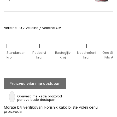
Velicine EU
Velicine
Velicine CM
Standardan
Podesivi
Rastegljiv
Neodređeni
One Size
kroj
kroj
kroj
kroj
Fits All
Proizvod više nije dostupan
Obavesti me kada proizvod
ponovo bude dostupan
Morate biti verifikovani korisnik kako bi ste videli cenu
proizvoda