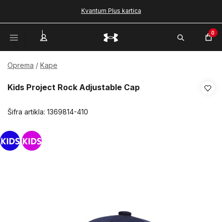
Kvantum Plus kartica
0
Oprema
Kape
Kids Project Rock Adjustable Cap
Šifra artikla:
1369814-410