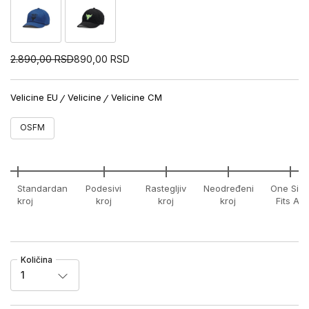
2.890,00
RSD
890,00
RSD
Velicine EU
Velicine
Velicine CM
OSFM
Standardan
Podesivi
Rastegljiv
Neodređeni
One Size
kroj
kroj
kroj
kroj
Fits All
Količina
1