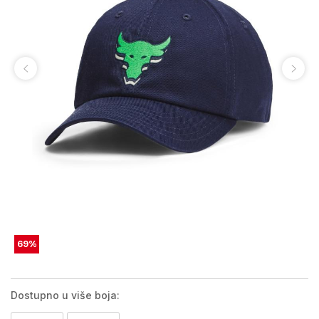
69
%
Dostupno u više boja: